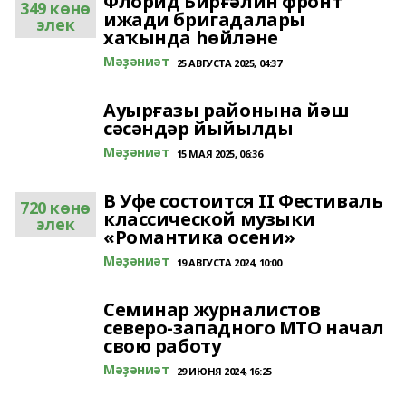
Флорид Бирғәлин фронт
349 көнө
ижади бригадалары
элек
хаҡында һөйләне
Мәҙәниәт
25 АВГУСТА 2025, 04:37
Ауырғазы районына йәш
сәсәндәр йыйылды
Мәҙәниәт
15 МАЯ 2025, 06:36
В Уфе состоится II Фестиваль
720 көнө
классической музыки
элек
«Романтика осени»
Мәҙәниәт
19 АВГУСТА 2024, 10:00
Семинар журналистов
северо-западного МТО начал
свою работу
Мәҙәниәт
29 ИЮНЯ 2024, 16:25