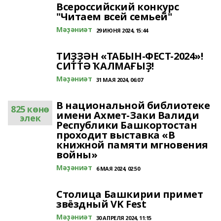
Всероссийский конкурс
"Читаем всей семьей"
Мәҙәниәт
29 ИЮНЯ 2024, 15:44
ТИҘҘӘН «ТАБЫН-ФЕСТ-2024»!
СИТТӘ ҠАЛМАҒЫҘ!
Мәҙәниәт
31 МАЯ 2024, 06:07
В национальной библиотеке
825 көнө
имени Ахмет-Заки Валиди
элек
Республики Башкортостан
проходит выставка «В
книжной памяти мгновения
войны»
Мәҙәниәт
6 МАЯ 2024, 02:50
Столица Башкирии примет
звёздный VK Fest
Мәҙәниәт
30 АПРЕЛЯ 2024, 11:15