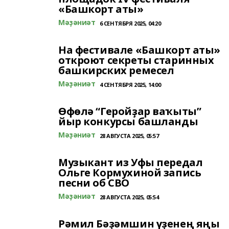
«Башкорт аты»
Мәҙәниәт
6 СЕНТЯБРЯ 2025, 04:20
На фестивале «Башкорт аты»
откроют секреты старинных
башкирских ремесел
Мәҙәниәт
4 СЕНТЯБРЯ 2025, 14:00
Өфөлә “Геройҙар ваҡыты”
йыр конкурсы башланды
Мәҙәниәт
28 АВГУСТА 2025, 05:57
Музыкант из Уфы передал
Ольге Кормухиной запись
песни об СВО
Мәҙәниәт
28 АВГУСТА 2025, 05:54
Рәмил Бәҙәмшин үҙенең яңы