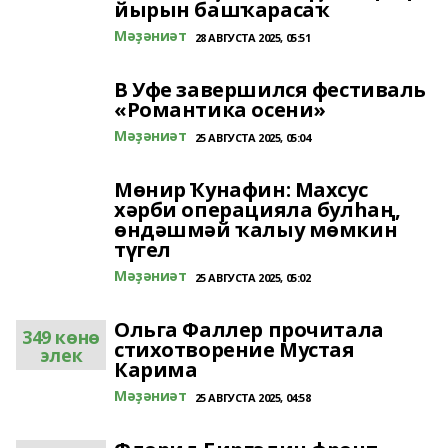
йырын башҡарасаҡ
Мәҙәниәт
28 АВГУСТА 2025, 05:51
В Уфе завершился фестиваль
«Романтика осени»
Мәҙәниәт
25 АВГУСТА 2025, 05:04
Мөнир Ҡунафин: Махсус
хәрби операцияла булһаң,
өндәшмәй ҡалыу мөмкин
түгел
Мәҙәниәт
25 АВГУСТА 2025, 05:02
Ольга Фаллер прочитала
349 көнө
стихотворение Мустая
элек
Карима
Мәҙәниәт
25 АВГУСТА 2025, 04:58