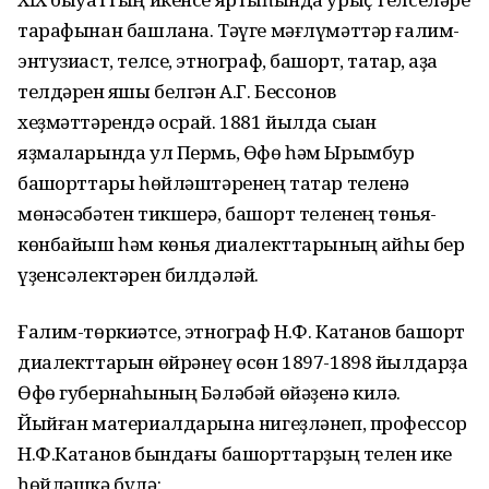
тарафынан башлана. Тәүге мәғлүмәттәр ғалим-
энтузиаст, телсе, этнограф, башҡорт, татар, ҡаҙаҡ
телдәрен яҡшы белгән А.Г. Бес­сонов
хеҙмәттәрендә осрай. 1881 йылда сыҡҡан
яҙмаларында ул Пермь, Өфө һәм Ырымбур
башҡорттары һөйләштәренең татар теленә
мөнәсәбәтен тикшерә, башҡорт теленең төньяҡ-
көнбайыш һәм көньяҡ диалекттарының ҡайһы бер
үҙенсәлектәрен билдәләй.
Ғалим-төркиәтсе, этнограф Н.Ф. Катанов башҡорт
диалекттарын өйрәнеү өсөн 1897-1898 йылдарҙа
Өфө губернаһының Бәләбәй өйәҙенә килә.
Йыйған материалдарына нигеҙләнеп, профессор
Н.Ф.Катанов бындағы башҡорттарҙың телен ике
һөйләшкә бүлә: