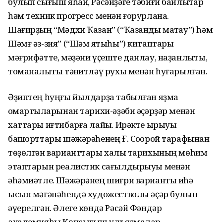
булып сығыш яһай, Рәсәйҙәге тәбиғи байлыҡтар
һәм техник прогресс менән ғорурлана.
Шағирҙың “Мәдхи Ҡазан” (“Ҡазанды маҡтау”) һәм
Шәмғ әз-зия” (“Шәм яҡтыһы”) китаптары
мәғрифәтте, мәҙәни үҫеште данлау, наҙанлыҡты,
томаналыҡты тәнҡитләү рухы менән һуғарылған.
Әҙиптең һуңғы йылдарҙа табылған яҙма
ҡомартҡыларынан тарихи-әҙәби әҫәрҙәр менән
хаттары иғтибарға лайыҡ. Ирәкте ырыуы
башҡорттары шәжәрәһенең Ғ. Соҡорой тарафынан
төҙөлгән варианттары халыҡ тарихының мөһим
этаптарын реалистик сағылдырыуы менән
әһәмиәтле. Шәжәрәнең шиғри варианты иһә
ысын мәғәнәһендә художестволы әҫәр булып
әүерелгән. Әлеге көндә Рәсәй Фәндәр
академияһы Көнсығыш ҡулъяҙмалар