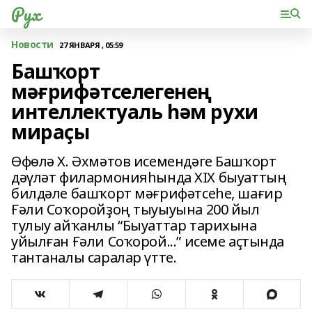
Рух
Новости
27 ЯНВАРЯ , 05:59
Башҡорт
мәғрифәтселегенең
интеллектуаль һәм рухи
мираҫы
Өфөлә Х. Әхмәтов исемендәге Башҡорт
дәүләт филармонияһында XIX быуаттың
билдәле башҡорт мәғрифәтсеһе, шағир
Ғәли Соҡоройҙоң тыуыуына 200 йыл
тулыу айҡанлы “Быуаттар тарихына
уйылған Ғәли Соҡорой...” исеме аҫтында
тантаналы саралар үтте.