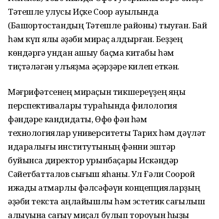
Тәтешле улусы Иҫке Соҡор ауылында
(Башҡортостандың Тәтешле районы) тыуған. Бай
һәм күп яҡлы әҙәби мираҫ ҡалдырған. Беҙҙең
көндәргә ундан ашыу баҫма китабы һәм
тиҫтәләгән ҡулъяҙма әҫәрҙәре килеп еткән.
Мәғрифәтсенең мираҫын тикшереүҙең яңы
перспективалары тураһында филология
фәндәре кандидаты, Өфө фән һәм
технологиялар университеты Тарих һәм дәүләт
идаралығы институтының фәнни эштәр
буйынса директор урынбаҫары Искәндәр
Сәйетбатталов сығыш яһаны. Ул Ғәли Соҡорой
ижады ҡатмарлы фәлсәфәүи концепцияларҙың
әҙәби текста аңлайышлы һәм эстетик сағылыш
алыуына сағыу миҫал булып тороуын һыҙыҡ