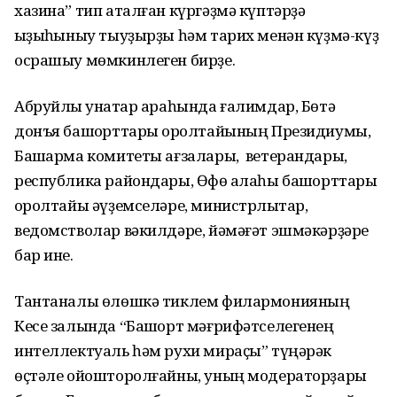
хазина” тип аталған күргәҙмә күптәрҙә
ҡыҙыҡһыныу тыуҙырҙы һәм тарих менән күҙмә-күҙ
осрашыу мөмкинлеген бирҙе.
Абруйлы ҡунаҡтар араһында ғалимдар, Бөтә
донъя башҡорттары ҡоролтайының Президиумы,
Башҡарма комитеты ағзалары, ветерандары,
республика райондары, Өфө ҡалаһы башҡорттары
ҡоролтайы әүҙемселәре, министрлыҡтар,
ведомстволар вәкилдәре, йәмәғәт эшмәкәрҙәре
бар ине.
Тантаналы өлөшкә тиклем филармонияның
Кесе залында “Башҡорт мәғрифәтселегенең
интеллектуаль һәм рухи мираҫы” түңәрәк
өҫтәле ойошторолғайны, уның модераторҙары