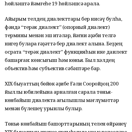
һөйләштә йәмғеһе 19 һөйләшсә ҡарала.
Айырым телдең диалекттары бер нисәү булһа,
фәндә “терәк диалект” (опорный диалект)
термины менән эш итәләр, йәғни әҙәби телгә
нигеҙ булараҡ ғәҙәттә бер диалект алына. Беҙҙең
осраҡта “терәк диалект” функцияһын ике даилект
башҡарған: көнсығыш һәм көньяҡ. Был хәлдең
объектив һәм субъектив сәбәптәре бар.
ХIХ быуаттың бөйөк әҙибе Ғәли Соҡоройҙоң 200
йыллыҡ юбилейына арналған сарала төньяҡ-
көнбайыш диалектҡа ҡағылышлы мәғлүмәттәр
менән бүлешеү урынлы булыр.
Төньяҡ-көнбайыш башҡорттарының телен өйрәнеү
XIX быуаттың икенсе яртыһында урыҫ телселәре