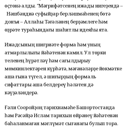
өҫтөнә алды. "Мәғрифәтсенең ижады нигеҙендә –
Нәҡшбәндиә суфыйҙар берләшмәһенең бөтә
донъя – Аллаһы Тәғәләнең берҙәмлеге һәм
ҡөҙрәте тураһындағы шаһитлыҡ идеяһы ята.
Ижадсының шиғриәте форма һәм уның
ҡатмарлылығы йәһәтенән камил. Ул төрки
теленең һүрәтләү һәм сағылдырыу
мөмкинлектәрен күрһәтә, мәғәнәләрҙе йөкмәтке
аша ғына түгел, ә шиғырҙың формаль
сифаттары аша белдереү һәләтен дә
кәүҙәләндерә.
Ғәли Соҡоройҙоң тарихнамәһе Башҡортостанда
һәм Рәсәйҙә Ислам тарихын өйрәнеү йәһәтенән
баһаланмаған мәғлүмәт сығанағы булып тора.