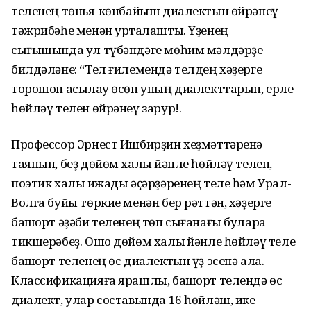
теленең төньяҡ-көнбайыш диалектын өйрәнеү
тәжрибәһе менән уртаҡлашты. Үҙенең
сығышында ул түбәндәге мөһим мәлдәрҙе
билдәләне: “Тел ғилемендә телдең хәҙерге
торошон асыҡлау өсөн уның диалекттарын, ерле
һөйләү телен өйрәнеү зарур!.
Профессор Эрнест Ишбирҙин хеҙмәттәренә
таянып, беҙ дөйөм халыҡ йәнле һөйләү телен,
поэтик халыҡ ижады әҫәрҙәренең теле һәм Урал-
Волга буйы төркие менән бер рәттән, хәҙерге
башҡорт әҙәби теленең төп сығанағы булараҡ
тикшерәбеҙ. Ошо дөйөм халыҡ йәнле һөйләү теле
башҡорт теленең өс диалектын үҙ эсенә ала.
Классификацияға ярашлы, башҡорт телендә өс
диалект, улар составында 16 һөйләш, ике