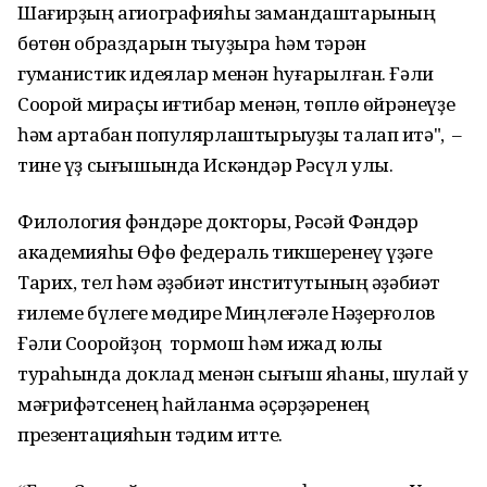
Шағирҙың агиографияһы замандаштарының
бөтөн образдарын тыуҙыра һәм тәрән
гуманистик идеялар менән һуғарылған. Ғәли
Соҡорой мираҫы иғтибар менән, төплө өйрәнеүҙе
һәм артабан популярлаштырыуҙы талап итә", –
тине үҙ сығышында Искәндәр Рәсүл улы.
Филология фәндәре докторы, Рәсәй Фәндәр
академияһы Өфө федераль тикшеренеү үҙәге
Тарих, тел һәм әҙәбиәт институтының әҙәбиәт
ғилеме бүлеге мөдире Миңлеғәле Нәҙерғолов
Ғәли Соҡоройҙоң тормош һәм ижад юлы
тураһында доклад менән сығыш яһаны, шулай уҡ
мәғрифәтсенең һайланма әҫәрҙәренең
презентацияһын тәҡдим итте.