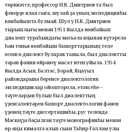
төркиәтсе, профессор Н.К. Дмитриев та был
фекерҙе яҡлап сыға, шулай ҙа уның экспедицияһы
көнбайышта булмай. Шул уҡ Н.К. Дмитриев
тырышлығы менән 1951 йылда көнбайыш
диалект тураһындағы мәсьәлә яңынан күтәрелә
һәм төньяҡ-көнбайыш башҡорттарының теле
өсөнсө диалект буларак таныла, был диалектты
тәрән фәнни өйрәнеү маҡсат итеп ҡуйыла. 1954
йылда Асҡын, Балтас, Борай, Яңауыл
райондарына беренсе диалектологик
экспедициялар ойошторола, етәксеһе –
тәүгеләрҙән булып был диалекттың
үҙенсәлектәрен башҡорт диалектология фәнен
үҙенең тәүге диссертацияһы, рус телендә
Мәскәүҙә баҫылған тәүге монографияһы менән
өр-яңы кимәлгә алып сыҡҡан Таһир Ғәлләм улы