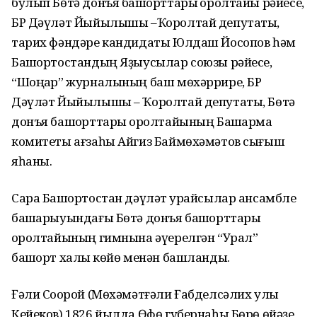
булып Бөтә донъя башҡорттары ҡоролтайы рәйесе,
БР Дәүләт Йыйылышы –Ҡоролтай депутаты,
тарих фәндәре кандидаты Юлдаш Йосопов һәм
Башҡортостандың Яҙыусылар союзы рәйесе,
“Шоңҡар” журналының баш мөхәррире, БР
Дәүләт Йыйылышы – Ҡоролтай депутаты, Бөтә
донъя башҡорттары ҡоролтайының Башҡарма
комитеты ағзаһы Айгиз Баймөхәмәтов сығыш
яһаны.
Сара Башҡортостан дәүләт ҡурайсылар ансамбле
башҡарыуындағы Бөтә донъя башҡорттары
ҡоролтайының гимнына әүерелгән “Урал”
башҡорт халыҡ көйө менән башланды.
Ғәли Соҡорой (Мөхәмәтғәли Ғабделсәлих улы
Кейеков) 1826 йылда Өфө губернаһы Бөрө өйәҙе