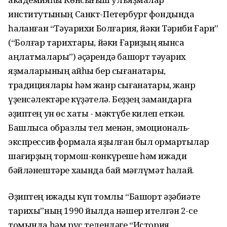
институтының Санкт-Петербург фондында
һаҡланған “Тәуарихи Болғария, йәки Тәҡриби Ғари”
(“Болғар тарихтары, йәки Ғариҙың яҡынса
аңлатмалары”) әҫәрендә башҡорт тәуарих
яҙмаларының ҡайһы бер сығанаҡтары,
традициялары һәм жанр сығанаҡтары, жанр
үҙенсәлектәре күҙәтелә. Беҙҙең замандарға
әҙиптең ун өс хаты - мәктүбе килеп еткән.
Башлыса образлы тел менән, эмоциональ-
экспрессив формала яҙылған был ҡормартҡылар
шағирҙың тормош-көнкүреше һәм ижади
бәйләнештәре хаҡында бай мәғлүмәт һаҡлай.
Әҙиптең ижады күп томлы “Башҡорт әҙәбиәте
тарихы”ның 1990 йылда нәшер ителгән 2-се
томында һәм рус телендәге “История