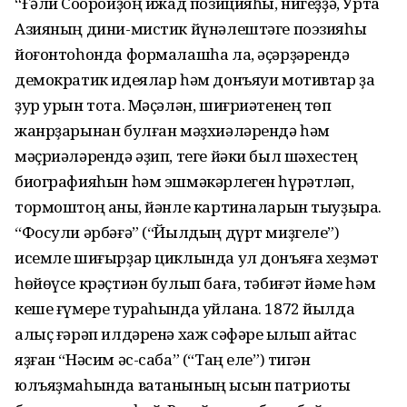
“Ғәли Соҡоройҙоң ижад позицияһы, нигеҙҙә, Урта
Азияның дини-мистик йүнәлештәге поэзияһы
йоғонтоһонда формалашһа ла, әҫәрҙәрендә
демократик идеялар һәм донъяуи мотивтар ҙа
ҙур урын тота. Мәҫәлән, шиғриәтенең төп
жанрҙарынан булған мәҙхиәләрендә һәм
мәҫриәләрендә әҙип, теге йәки был шәхестең
биографияһын һәм эшмәкәрлеген һүрәтләп,
тормоштоң аныҡ, йәнле картиналарын тыуҙыра.
“Фосули әрбәғә” (“Йылдың дүрт миҙгеле”)
исемле шиғырҙар циклында ул донъяға хеҙмәт
һөйөүсе крәҫтиән булып баға, тәбиғәт йәме һәм
кеше ғүмере тураһында уйлана. 1872 йылда
алыҫ ғәрәп илдәренә хаж сәфәре ҡылып ҡайтҡас
яҙған “Нәсим әс-саба” (“Таң еле”) тигән
юлъяҙмаһында ватанының ысын патриоты