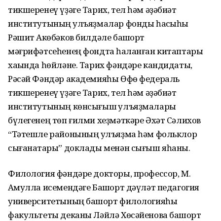
тикшеренеү үҙәге Тарих, тел һәм әҙәбиәт
институтының ҡулъяҙмалар фонды һаҡсыһы
Рәшит Аҡкөбәков билдәле башҡорт
мәғрифәтсеһенең фондта һаҡланған китаптары
хаҡында һөйләне. Тарих фәндәре кандидаты,
Рәсәй Фәндәр академияһы Өфө федераль
тикшеренеү үҙәге Тарих, тел һәм әҙәбиәт
институтының көнсығыш ҡулъяҙмалары
бүлегенең төп ғилми хеҙмәткәре Әхәт Сәлихов
“Тәтешле районының ҡулъяҙма һәм фольклор
сығанаҡтары” доклады менән сығыш яһаны.
Филология фәндәре докторы, профессор, М.
Аҡмулла исемендәге Башҡорт дәүләт педагогия
университетының башҡорт филологияһы
факультеты деканы Ләйлә Хөсәйенова башҡорт