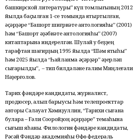
башкирской литературы” күп томлығының 2012
йылда баҫылған 1-се томында яҡтыртылған,
әҫәрҙәре “Башҡорт шиғриәте антологияһы” (2001)
һәм “Башҡорт әҙәбиәте антологияһы” (2007)
китаптарына индерелгән. Шулай уҡ беҙҙең
тарафтан шағирҙың 1995 йылда “Шәм яҡтыһы”
һәм 2025 йылда “Һайланма әҫәрҙәр” әҙерләп
сығарылды”, – тип билдәләне ғалим Миңлеғәли
Нәҙерғолов.
Тарих фәндәре кандидаты, журналист,
продюсер, алып барыусы һәм телепроекттар
авторы Салауат Хәмиҙуллин, “Тарихи сығанаҡ
булараҡ – Ғәли Соҡоройҙоң әҫәрҙәре” темаһына
сығыш яһаны. Филология фәндәре кандидаты,
Рәсәй Фәндәр академияһы Өфө федераль