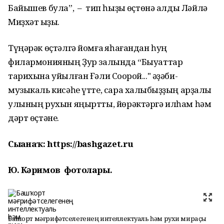
Байышев була”, – тип һыҙыҡ өҫтөнә алды Ләйлә
Миҙхәт ҡыҙы.
Түңәрәк өҫтәлгә йомғаҡ яһағандан һуң
филармонияның Ҙур залында “Быуаттар
тарихына уйылған Ғәли Соҡорой..." әҙәби-
музыкаль кисәһе үтте, сара халҡыбыҙҙың арҙаҡлы
улының рухын яңыртты, йөрәктәргә илһам һәм
дәрт өҫтәне.
Сығанаҡ: https://bashgazet.ru
Ю. Кәримов фотолары.
Башҡорт мәғрифәтселегенең интеллектуаль һәм рухи мираҫы