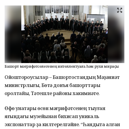
Башҡорт мәғрифәтселегенең интеллектуаль һәм рухи мираҫы
Ойоштороусылар – Башҡортостандың Мәҙәниәт
министрлығы, Бөтә донъя башҡорттары
ҡоролтайы, Тәтешле районы хакимиәте.
Өфө ҡунаҡтары өсөн мәғрифәтсенең тыуған
яғындағы музейынан бихисап уникаль
экспонаттар ҙа килтерелгәйне. “Һандыҡта ҡалған