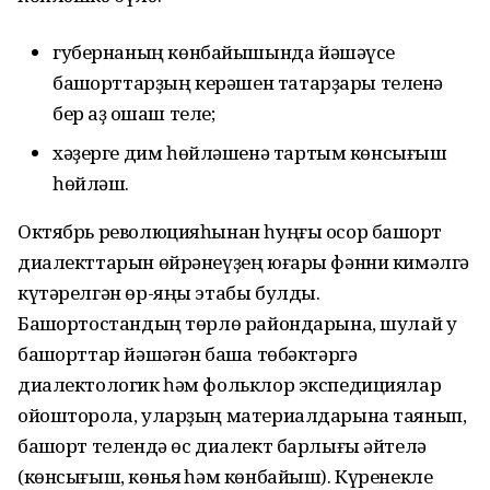
губернаның көнбайышында йәшәүсе
башҡорттарҙың керәшен татарҙары теленә
бер аҙ оҡшаш теле;
хәҙерге дим һөйләшенә тартым көнсығыш
һөйләш.
Октябрь революцияһынан һуңғы осор башҡорт
диалекттарын өйрәнеүҙең юғары фәнни кимәлгә
күтәрелгән өр-яңы этабы булды.
Башҡортостандың төрлө райондарына, шулай уҡ
башҡорттар йәшәгән башҡа төбәктәргә
диалектологик һәм фольклор экспедициялар
ойошторола, уларҙың материалдарына таянып,
башҡорт телендә өс диалект барлығы әйтелә
(көнсығыш, көньяҡ һәм көнбайыш). Күренекле