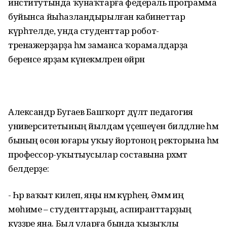
институтында ҡунаҡтарға федераль программа
буйынса йыһазландырылған кабинеттар
күрһәтелде, унда студенттар робот-
тренажерҙарҙа һәм заманса ҡорамалдарҙа
беренсе ярҙам күнекмәләрен өйрәнә
Александр Бугаев Башҡорт дәүләт педагогия
университетының йылдам үҫешеүен билдәләне һәм
бының өсөн юғары уҡыу йортоноң ректорына һәм
профессор-уҡытыусылар составына рәхмәт
белдерҙе:
- Һәр ваҡыт килеп, яңы нәмә күрәһең. Әммә иң
мөһиме – студенттарҙың, аспиранттарҙың
күҙҙәре яна. Был уларға бында ҡыҙыҡлы