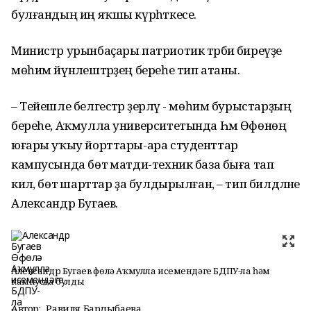
булғандың иң яҡшы күрһәткесе.
Министр урынбаҫары патриотик тәрбиә биреүҙе
мөһим йүнәлештәрҙең береһе тип атаны.
– Тейешле белгестәр әҙерләү - мөһим бурыстарҙың
береһе, Аҡмулла университетында Һәм Өфөнөң
юғары уҡыу йорттары-ара студенттар
кампусында бөтә матди-техник база быға тап
килә, бөтә шарттар ҙа булдырылған, – тип билдәләне
Александр Бугаев.
Александр Бугаев Өфөлә Аҡмулла исемендәге БДПУ-ла һәм
кампуста булды
Автор:
Равиля Бардыбаева