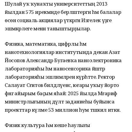
Шулай уҡ ҡунаҡты университеттың 2013
йылдан 575 ирекмәнде берләштергән һәм балалар
өсөн социаль акциялар үткәргән Изгелек үҙәге
эшмәкәрлеге менән таныштырҙылар.
Физика, математика, цифрлы һәм
нанотехнологиялар институтында декан Азат
Йосопов Александр Бугаевҡа наноэлектроника
лабораторияһы һәм наносенсорика йәштәр
лабораторияһы эшләнмәләрен күрһәтте. Ректор
Салауат Сәғитов билдәләүенсә, юғары уҡыу йорто
фәнгә айырым баҫым яһай: 2025 йылда Мәғариф
министрлығының дәүләт заданиеһы буйынса
проекттар күләме 53 миллион һум тәшкил иткән.
Физик культура Һәм кеше һаулығы