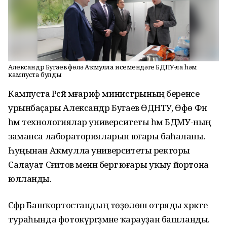
Александр Бугаев Өфөлә Аҡмулла исемендәге БДПУ-ла һәм
кампуста булды
Кампуста Рәсәй мәғариф министрының беренсе
урынбаҫары Александр Бугаев ӨДНТУ, Өфө Фән
һәм технологиялар университеты һәм БДМУ-ның
заманса лабораторияларын юғары баһаланы.
Һуңынан Аҡмулла университеты ректоры
Салауат Сәғитов менән бергә юғары уҡыу йортона
юлланды.
Сәфәр Башҡортостандың төҙөлөш отряды хәрәкәте
тураһында фотокүргәҙмәне ҡарауҙан башланды.