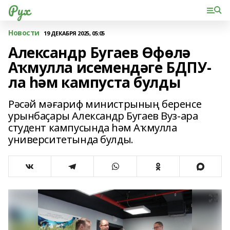
Рух
Новости
19 ДЕКАБРЯ 2025, 05:05
Александр Бугаев Өфөлә
Аҡмулла исемендәге БДПУ-
ла һәм кампуста булды
Рәсәй мәғариф министрының беренсе
урынбаҫары Александр Бугаев Вуз-ара
студент кампусында һәм Аҡмулла
университетында булды.