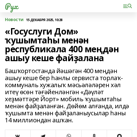
Рух
Новости
15 ДЕКАБРЯ 2025, 10:28
«Госуслуги Дом»
ҡушымтаһы менән
республикала 400 меңдән
ашыу кеше файҙалана
Башҡортостанда йәшәгән 400 меңдән
ашыу кеше бер һанлы сервиста торлаҡ-
коммуналь хужалыҡ мәсьәләләрен хәл
итеү өсөн тәғәйенләнгән «Дәүләт
хеҙмәттәре Йорт» мобиль ҡушымтаһы
менән файҙаланған. Дөйөм алғанда, илдә
ҡушымта менән файҙаланыусылар һаны
14 миллиондан ашҡан.