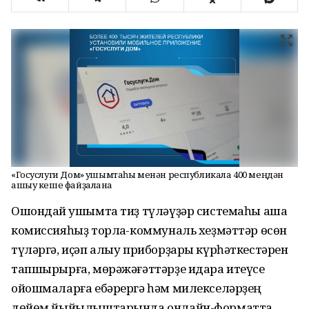
«Госуслуги Дом» ҡушымтаһы менән республикала 400 меңдән
ашыу кеше файҙалана
Ошондай ҡушымта тиҙ түләүҙәр системаһы аша
комиссияһыҙ торлаҡ-коммуналь хеҙмәттәр өсөн
түләргә, иҫәп алыу приборҙары күрһәткестәрен
тапшырырға, мөрәжәғәттәрҙе идара итеүсе
ойошмаларға ебәрергә һәм милекселәрҙең
дөйөм йыйылыштарында онлайн-форматта