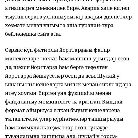
ҡатнашырға мөмкинлек бирә. Авария хәле килеп
тыуған осраҡта ҡулланыусылар авария-диспетчер
хеҙмәте менән ҡушымта аша туранан-тура
бәйләнешкә сыға ала.
Сервис күп фатирлы йорттарҙағы фатир
милекселәре - келәт һәм машина-урындар өсөн
дә, шәхси йорттарҙа һәм бергә төҙөлгән
йорттарҙа йәшәүселәр өсөн дә асыҡ. Шулай уҡ
ышаныслы кешеләргә милек менән сикле идара
итеү хоҡуғын биргән ҡунаҡ фукцияһы менән
файҙаланыу мөмкинлеге лә ҡаралған. Бындай
формат айырыуса өлкән быуын кешеләренә
талап ителә, улар күрһәтмәләр тапшырыуҙы
һәм коммуналь хеҙмәттәр өсөн түләүҙе
туғандарына тапшыра ала, шулай уҡ торлаҡ-