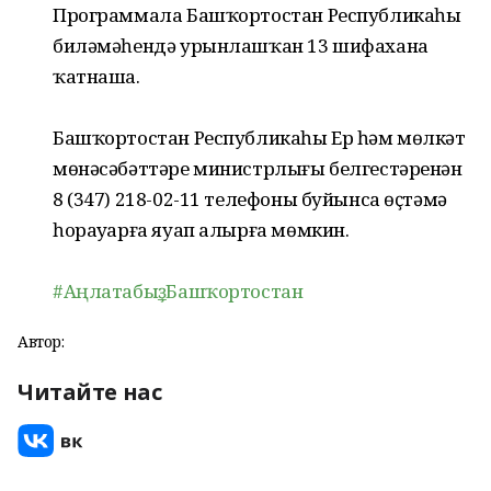
Программала Башҡортостан Республикаһы
биләмәһендә урынлашҡан 13 шифахана
ҡатнаша.
Башҡортостан Республикаһы Ер һәм мөлкәт
мөнәсәбәттәре министрлығы белгестәренән
8 (347) 218-02-11 телефоны буйынса өҫтәмә
һорауҙарға яуап алырға мөмкин.
#Аңлатабыҙ_Башҡортостан
Автор:
Читайте нас