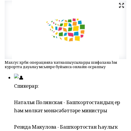
Махсус хәрби операцияла ҡатнашыусыларҙы шифахана һәм
курортта дауалау мәсьәләләре буйынса онлайн-осрашыу
Спикерҙар:
Наталья Полянская - Башҡортостандың ер
һәм мөлкәт мөнәсәбәттәре министры
Резида Макулова - Башҡортостан Һаулыҡ