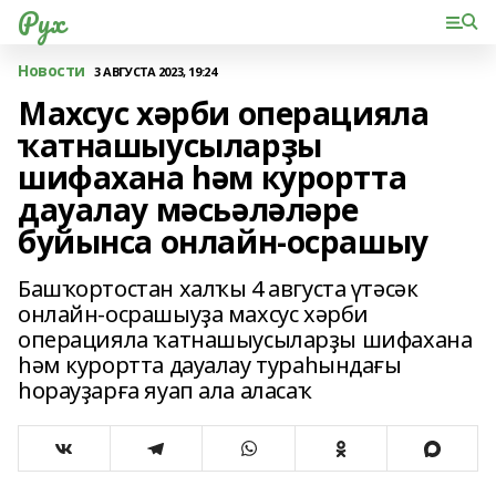
Рух
Новости
3 АВГУСТА 2023, 19:24
Махсус хәрби операцияла
ҡатнашыусыларҙы
шифахана һәм курортта
дауалау мәсьәләләре
буйынса онлайн-осрашыу
Башҡортостан халҡы 4 августа үтәсәк
онлайн-осрашыуҙа махсус хәрби
операцияла ҡатнашыусыларҙы шифахана
һәм курортта дауалау тураһындағы
һорауҙарға яуап ала аласаҡ