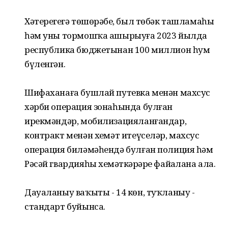
Хәтерегеҙгә төшөрәбеҙ, был төбәк ташламаһы
һәм уны тормошҡа ашырыуға 2023 йылда
республика бюджетынан 100 миллион һум
бүленгән.
Шифаханаға бушлай путевка менән махсус
хәрби операция зонаһында булған
ирекмәндәр, мобилизацияланғандар,
контракт менән хеҙмәт итеүселәр, махсус
операция биләмәһендә булған полиция һәм
Рәсәй гвардияһы хеҙмәткәрҙәре файҙалана ала.
Дауаланыу ваҡыты - 14 көн, туҡланыу -
стандарт буйынса.