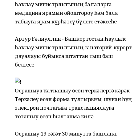
һаҡлау министрлығының балаларға
медицина ярҙамын ойоштороу һәм бала
табыуға ярҙам күрһәтеү бүлеге етәксеһе
Артур Ғәлиуллин - Башҡортостан Һаулыҡ
һаҡлау министрлығының санаторий-курорт
дауалауы буйынса штаттан тыш баш
белгесе
Осрашыуҙа ҡатнашыу өсөн теркәлергә кәрәк.
Теркәлеү өсөн форма тултырығыҙ, шунан һуң
электрон почтағыҙға трансляциялауға
тоташыу өсөн һылтанма килә.
Осрашыу 19 сәғәт 30 минутта башлана.