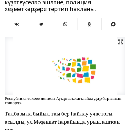
күҙәтеүселәр эшләне, полиция
хеҙмәткәрҙәре тәртип һаҡланы.
Республика телевидениеһы Ауырғазылағы һайлауҙар барышын
төшөрҙө.
Талбазыла быйыл тағы бер һайлау участогы
асылды, ул Мәҙәниәт һарайында урынлашҡан
ине.