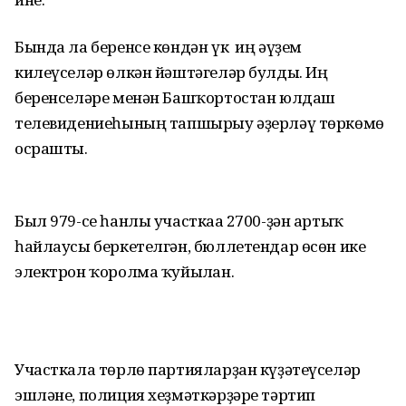
Бында ла беренсе көндән үк иң әүҙем
килеүселәр өлкән йәштәгеләр булды. Иң
беренселәре менән Башҡортостан юлдаш
телевидениеһының тапшырыу әҙерләү төркөмө
осрашты.
Был 979-се һанлы участкаға 2700-ҙән артыҡ
һайлаусы беркетелгән, бюллетендар өсөн ике
электрон ҡоролма ҡуйылған.
Участкала төрлө партияларҙан күҙәтеүселәр
эшләне, полиция хеҙмәткәрҙәре тәртип