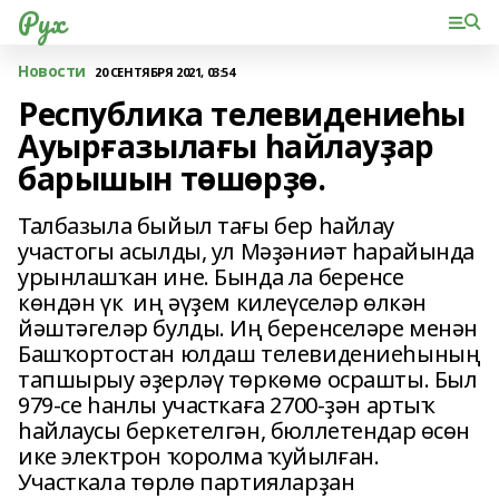
Рух
Новости
20 СЕНТЯБРЯ 2021, 03:54
Республика телевидениеһы
Ауырғазылағы һайлауҙар
барышын төшөрҙө.
Талбазыла быйыл тағы бер һайлау
участогы асылды, ул Мәҙәниәт һарайында
урынлашҡан ине. Бында ла беренсе
көндән үк иң әүҙем килеүселәр өлкән
йәштәгеләр булды. Иң беренселәре менән
Башҡортостан юлдаш телевидениеһының
тапшырыу әҙерләү төркөмө осрашты. Был
979-се һанлы участкаға 2700-ҙән артыҡ
һайлаусы беркетелгән, бюллетендар өсөн
ике электрон ҡоролма ҡуйылған.
Участкала төрлө партияларҙан