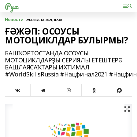
Рух
Новости
29 АВГУСТА 2021, 07:40
ҒӘЖӘП: ОСОУСЫ
МОТОЦИКЛДАР БУЛЫРМЫ?
БАШҠОРТОСТАНДА ОСОУСЫ
МОТОЦИКЛДАРҘЫ СЕРИЯЛЫ ЕТЕШТЕРӘ
БАШЛАЯСАҠТАРЫ ИХТИМАЛ
#WorldSkillsRussia #Нацфинал2021 #Нацфи