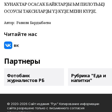
ҠУНАҠТАР ОСАСАҠ БАЙКТАРҘЫ ҺӘМ ПИЛОТҺЫҘ
ОСОУСЫ ТАКСИЛАРҘЫ ҮҘ КҮҘЕ МЕНӘН КҮРҘЕ.
Автор:
Равиля Бардыбаева
Читайте нас
Партнеры
Фотобанк
Рубрика "Еда и
журналистов РБ
напитки"
© 2020-2026 Сайт издания "Рух" Копирование информации
сайта разрешено только с письменного согласия