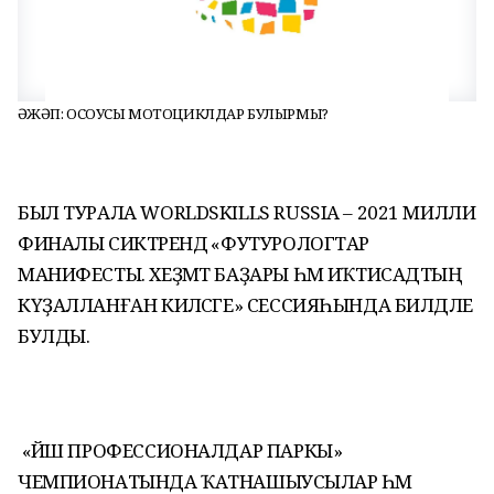
ҒӘЖӘП: ОСОУСЫ МОТОЦИКЛДАР БУЛЫРМЫ?
БЫЛ ТУРАЛА WORLDSKILLS RUSSIA – 2021 МИЛЛИ
ФИНАЛЫ СИКТӘРЕНДӘ «ФУТУРОЛОГТАР
МАНИФЕСТЫ. ХЕҘМӘТ БАҘАРЫ ҺӘМ ИҠТИСАДТЫҢ
КҮҘАЛЛАНҒАН КИЛӘСӘГЕ» СЕССИЯҺЫНДА БИЛДӘЛЕ
БУЛДЫ.
«ЙӘШ ПРОФЕССИОНАЛДАР ПАРКЫ»
ЧЕМПИОНАТЫНДА ҠАТНАШЫУСЫЛАР ҺӘМ