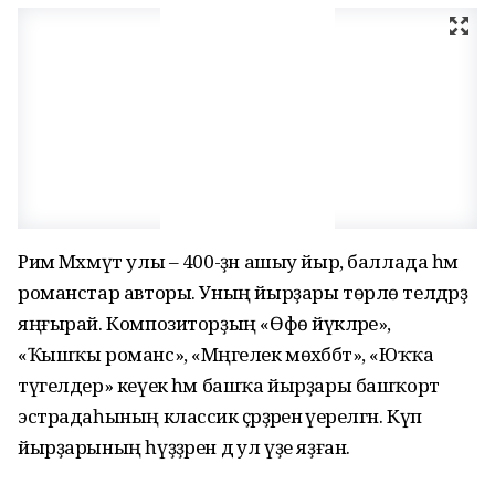
Рим Мәхмүт улы – 400-ҙән ашыу йыр, баллада һәм
романстар авторы. Уның йырҙары төрлө телдәрҙә
яңғырай. Композиторҙың «Өфө йүкәләре»,
«Ҡышҡы романс», «Мәңгелек мөхәббәт», «Юҡҡа
түгелдер» кеүек һәм башҡа йырҙары башҡорт
эстрадаһының классик әҫәрҙәренә әүерелгән. Күп
йырҙарының һүҙҙәрен дә ул үҙе яҙған.