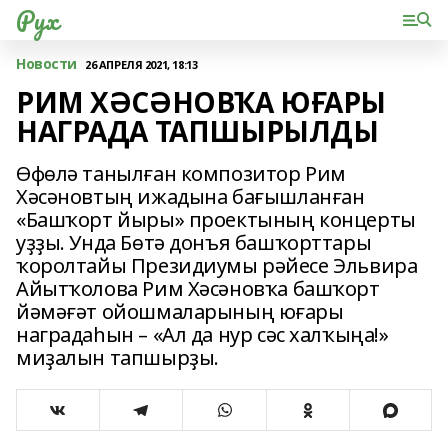
Рух
Новости
26 АПРЕЛЯ 2021, 18:13
РИМ ХӘСӘНОВҠА ЮҒАРЫ
НАГРАДА ТАПШЫРЫЛДЫ
Өфөлә танылған композитор Рим
Хәсәновтың ижадына бағышланған
«Башҡорт йыры» проектының концерты
уҙҙы. Унда Бөтә донъя башҡорттары
ҡоролтайы Президиумы рәйесе Эльвира
Айытҡолова Рим Хәсәновҡа башҡорт
йәмәғәт ойошмаларының юғары
наградаһын – «Ал да нур сәс халҡыңа!»
миҙалын тапшырҙы.