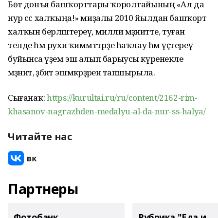
Бөтә донъя башҡорттары ҡоролтайының «Ал да
нур сәс халҡыңа!» миҙалы 2010 йылдан башҡорт
халҡын берләштереү, милли мәҙәниәтте, туған
телде һәм рухи ҡиммәттәрҙе һаҡлау һәм үҫтереү
буйынса әүҙем эш алып барыусы күренекле
мәҙәниәт, әҙәбиәт эшмәкәрҙәренә тапшырыла.
Сығанаҡ:
https://kurultai.ru/ru/content/2162-rim-
khasanov-nagrazhden-medalyu-al-da-nur-ss-halya/
Читайте нас
Партнеры
Фотобанк
Рубрика "Еда и