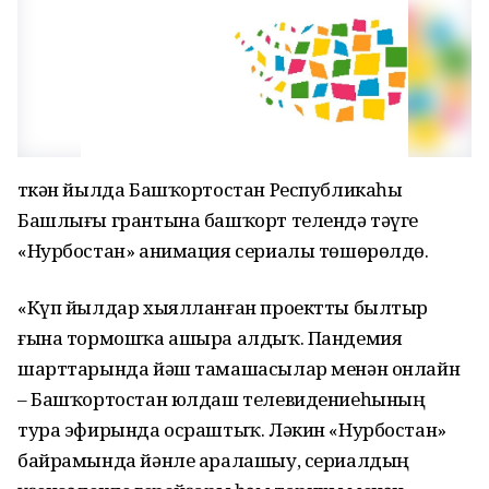
Үткән йылда Башҡортостан Республикаһы
Башлығы грантына башҡорт телендә тәүге
«Нурбостан» анимация сериалы төшөрөлдө.
«Күп йылдар хыялланған проектты былтыр
ғына тормошҡа ашыра алдыҡ. Пандемия
шарттарында йәш тамашасылар менән онлайн
– Башҡортостан юлдаш телевидениеһының
тура эфирында осраштыҡ. Ләкин «Нурбостан»
байрамында йәнле аралашыу, сериалдың