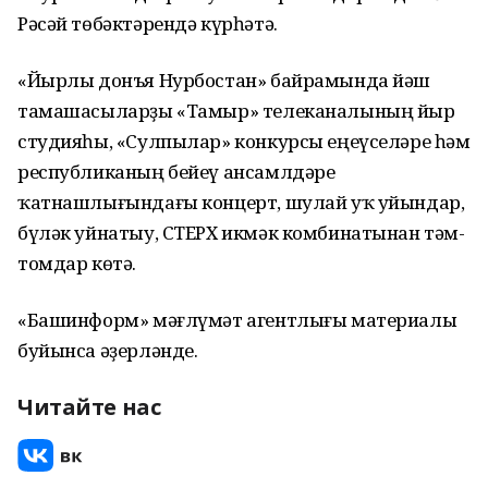
Рәсәй төбәктәрендә күрһәтә.
«Йырлы донъя Нурбостан» байрамында йәш
тамашасыларҙы «Тамыр» телеканалының йыр
студияһы, «Сулпылар» конкурсы еңеүселәре һәм
республиканың бейеү ансамлдәре
ҡатнашлығындағы концерт, шулай уҡ уйындар,
бүләк уйнатыу, СТЕРХ икмәк комбинатынан тәм-
томдар көтә.
«Башинформ» мәғлүмәт агентлығы материалы
буйынса әҙерләнде.
Читайте нас