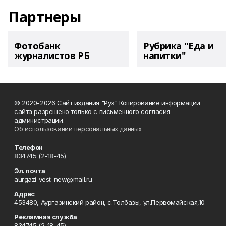
Партнеры
Фотобанк
Рубрика "Еда и
журналистов РБ
напитки"
© 2020-2026 Сайт издания "Рух" Копирование информации
сайта разрешено только с письменного согласия
администрации.
Об использовании персональных данных
Телефон
834745 (2-18-45)
Эл. почта
aurgazi_vest_new@mail.ru
Адрес
453480, Аургазинский район, с.Толбазы, ул.Первомайская,10
Рекламная служба
834745 (2-18-45)