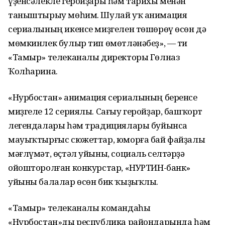
үҙенсәлекле геройҙары һәм тарихы менән
таныштырыу мөһим. Шулай уҡ анимация
сериалының икенсе миҙгелен төшөрөү өсөн дә
мөмкинлек булыр тип өмөтләнәбеҙ», — ти
«Тамыр» телеканалы директоры Гөлназ
Ҡолһарина.
«Нурбостан» анимация сериалының беренсе
миҙгеле 12 сериялы. Сағыу геройҙар, башҡорт
легендалары һәм традициялары буйынса
мауыҡтырғыс сюжеттар, юморға бай файҙалы
мәғлүмәт, өҫтәл уйыны, социаль селтәрҙә
ойошторолған конкурстар, «НУРТИН-банк»
уйыны балалар өсөн бик ҡыҙыҡлы.
«Тамыр» телеканалы командаһы
«Нурбостан»ды республика райондарында һәм