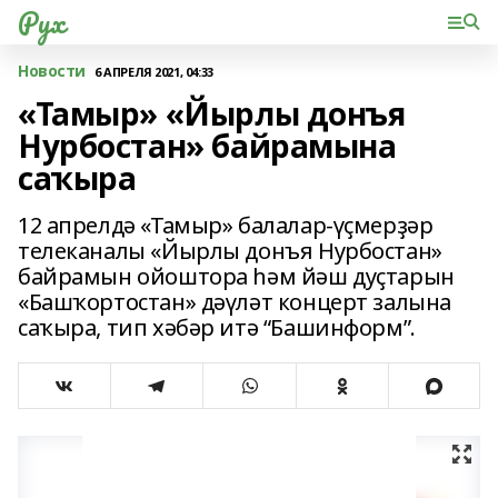
Рух
Новости
6 АПРЕЛЯ 2021, 04:33
«Тамыр» «Йырлы донъя
Нурбостан» байрамына
саҡыра
12 апрелдә «Тамыр» балалар-үҫмерҙәр
телеканалы «Йырлы донъя Нурбостан»
байрамын ойоштора һәм йәш дуҫтарын
«Башҡортостан» дәүләт концерт залына
саҡыра, тип хәбәр итә “Башинформ”.