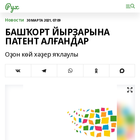
Рух
Новости
30 МАРТА 2021, 07:09
БАШҠОРТ ЙЫРҘАРЫНА
ПАТЕНТ АЛҒАНДАР
Оҙон көй хәҙер яҡлаулы