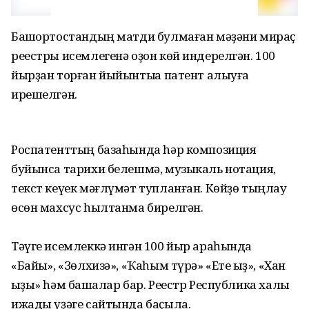
Башҡортостандың матди булмаған мәҙәни мираҫ
реестры исемлегенә оҙон көй индерелгән. 100
йырҙан торған йыйынтыҡҡа патент алыуға
ирешелгән.
Роспатенттың базаһында һәр композиция
буйынса тарихи белешмә, музыкаль нотация,
текст кеүек мәғлүмәт тупланған. Көйҙө тыңлау
өсөн махсус һылтанма бирелгән.
Тәүге исемлеккә ингән 100 йыр араһында
«Байыҡ», «Зөлхизә», «Ҡаһым түрә» «Ете ҡыҙ», «Хан
ҡыҙы» һәм башҡалар бар. Реестр Республика халыҡ
ижады үҙәге сайтында баҫыла.