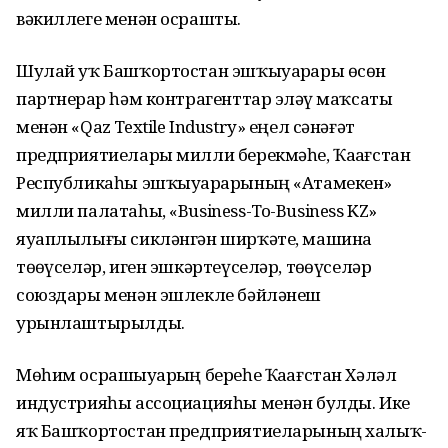
вәкиллеге менән осрашты.
Шулай уҡ Башҡортостан эшҡыуарҙары өсөн
партнерҙар һәм контрагенттар эҙләү маҡсаты
менән «Qaz Textile Industry» еңел сәнәғәт
предприятиелары милли берекмәһе, Ҡаҙағстан
Республикаһы эшҡыуарҙарының «Атамекен»
милли палатаһы, «Business-To-Business KZ»
яуаплылығы сикләнгән ширҡәте, машина
төҙөүселәр, иген эшкәртеүселәр, төҙөүселәр
союздары менән эшлекле бәйләнеш
урынлаштырылды.
Мөһим осрашыуҙарҙың береһе Ҡаҙағстан Хәләл
индустрияһы ассоциацияһы менән булды. Ике
яҡ Башҡортостан предприятиеларының халыҡ-