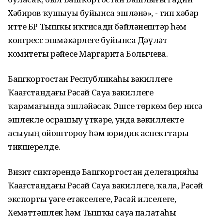
Хәбиров ҡушыуы буйынса эшләнә», - тип хәбәр
итте БР Тышҡы иҡтисади бәйләнештәр һәм
конгресс эшмәкәрлеге буйынса Дәүләт
комитеты рәйесе Маргарита Болычева.
Башҡортостан Республикаһы вәкиллеге
Ҡаҙағстандағы Рәсәй Сауҙа вәкиллеге
ҡарамағында эшләйәсәк. Эшсе төркөм бер нисә
эшлекле осрашыу үткәрҙе, унда вәкиллекте
асыуҙың ойоштороу һәм юридик аспекттары
тикшерелде.
Визит сиктәрендә Башҡортостан делегацияһы
Ҡаҙағстандағы Рәсәй Сауҙа вәкиллеге, ҡала, Рәсәй
экспорты үҙәге етәкселеге, Рәсәй илселеге,
Хеҙмәттәшлек һәм Тышҡы сауҙа палатаһы