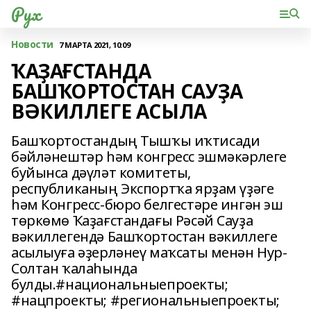
Рух
Новости
7 МАРТА 2021, 10:09
ҠАҘАҒСТАНДА
БАШҠОРТОСТАН САУҘА
ВӘКИЛЛЕГЕ АСЫЛА
Башҡортостандың Тышҡы иҡтисади
бәйләнештәр һәм конгресс эшмәкәрлеге
буйынса дәүләт комитеты,
республиканың Экспортҡа ярҙам үҙәге
һәм Конгресс-бюро белгестәре ингән эш
төркөмө Ҡаҙағстандағы Рәсәй Сауҙа
вәкиллегендә Башҡортостан вәкиллеге
асылыуға әҙерләнеү маҡсаты менән Нур-
Солтан ҡалаһында
булды.#национальныепроекты;
#нацпроекты; #региональныепроекты;