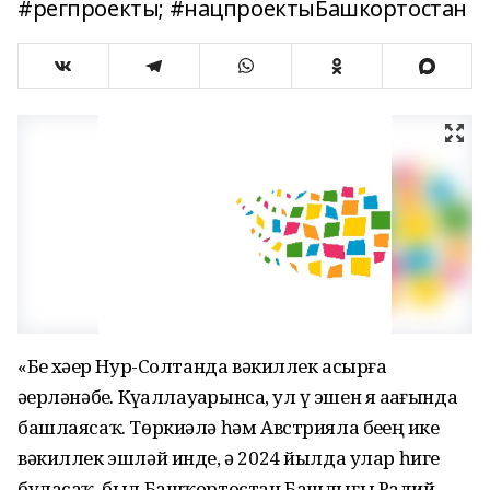
#регпроекты; #нацпроектыБашкортостан
«Беҙ хәҙер Нур-Солтанда вәкиллек асырға
әҙерләнәбеҙ. Күҙаллауҙарынса, ул үҙ эшен яҙ аҙағында
башлаясаҡ. Төркиәлә һәм Австрияла беҙҙең ике
вәкиллек эшләй инде, ә 2024 йылда улар һигеҙ
буласаҡ, был Башҡортостан Башлығы Радий