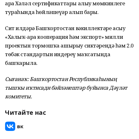
ара Хәләл сертификаттары алыу мөмкинлеге
тураһында һөйләшеүҙәр алып барҙы.
Сит илдәрҙә Башҡортостан вәкиллектәре асыу
«Халыҡ-ара кооперация һәм экспорт» милли
проектын тормошҡа ашырыу сиктәрендә һәм 2.0
төбәк стандартын индереү маҡсатында
башҡарыла.
Сығанаҡ: Башҡортостан Республикаһының
тышҡы иҡтисади бәйләнештәр буйынса Дәүләт
комитеты.
Читайте нас