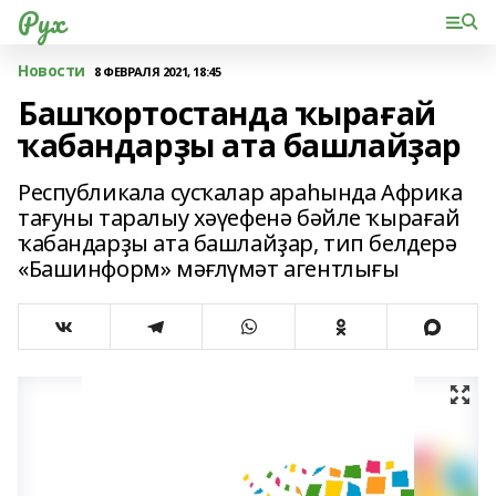
Рух
Новости
8 ФЕВРАЛЯ 2021, 18:45
Башҡортостанда ҡырағай
ҡабандарҙы ата башлайҙар
Республикала сусҡалар араһында Африка
тағуны таралыу хәүефенә бәйле ҡырағай
ҡабандарҙы ата башлайҙар, тип белдерә
«Башинформ» мәғлүмәт агентлығы