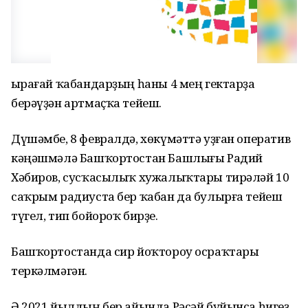
Ҡырағай ҡабандарҙың һаны 4 мең гектарҙа
берәүҙән артмаҫҡа тейеш.
Дүшәмбе, 8 февралдә, хөкүмәттә уҙған оператив
кәңәшмәлә Башҡортостан Башлығы Радий
Хәбиров, сусҡасылыҡ хужалыҡтары тирәләй 10
саҡрым радиуста бер ҡабан да булырға тейеш
түгел, тип бойороҡ бирҙе.
Башҡортостанда сир йоҡтороу осраҡтары
теркәлмәгән.
Ә 2021 йылдың бер айында Рәсәй буйынса һигеҙ