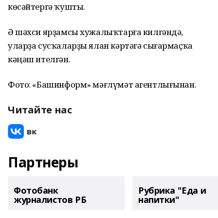
көсәйтергә ҡушты.
Ә шәхси ярҙамсы хужалыҡтарға килгәндә,
уларҙа сусҡаларҙы ялан кәртәгә сығармаҫҡа
кәңәш ителгән.
Фото: «Башинформ» мәғлүмәт агентлығынан.
Читайте нас
Партнеры
Фотобанк
Рубрика "Еда и
журналистов РБ
напитки"