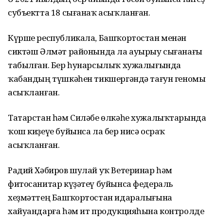
субъектта 18 сығанаҡ асыҡланған.
Күрше республикала, Башҡортостан менән
сиктәш Әлмәт районында ла ауырыу сығанағы
табылған. Бер һунарсылыҡ хужалығында
ҡабандың түшкәһен тикшергәндә тағун геномы
асыҡланған.
Татарстан һәм Силәбе өлкәһе хужалыҡтарында
ҡош киҙеүе буйынса ла бер нисә осраҡ
асыҡланған.
Радий Хәбиров шулай уҡ Ветеринар һәм
фитосанитар күҙәтеү буйынса федераль
хеҙмәттең Башҡортостан идаралығына
хайуандарға һәм ит продукцияһына контролде