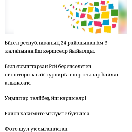
Бәйгелә республиканың 24 районынан һәм 3
ҡалаһынан йәш көрәшселәр йыйылды.
Был ярыштарҙан Рәсәй беренселегенә
ойоштороласаҡ турнирға спортсылар һайлап
алынасаҡ.
Уңыштар теләйбеҙ, йәш көрәшселәр!
Район хакимиәте мәғлүмәте буйынса
Фото шул уҡ сығанаҡтан.