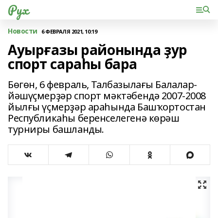
Рух
Новости
6 ФЕВРАЛЯ 2021, 10:19
Ауырғазы районында ҙур
спорт сараһы бара
Бөгөн, 6 февраль, Талбазылағы Балалар-
йәшүҫмерҙәр спорт мәктәбендә 2007-2008
йылғы үҫмерҙәр араһында Башҡортостан
Республикаһы беренселегенә көрәш
турниры башланды.