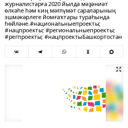
журналистарға 2020 йылда мәҙәниәт
өлкәһе һәм киң мәғлүмәт сараларының
эшмәкәрлеге йомғаҡтары тураһында
һөйләне.#национальныепроекты;
#нацпроекты; #региональныепроекты;
#регпроекты; #нацпроектыБашкортостан