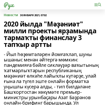
Рух
Новости
30 ЯНВАРЯ 2021, 07:02
2020 йылда "Мәҙәниәт"
милли проекты ярҙамында
тармаҡты финанслау 3
тапҡыр артты
- Йыл һөҙөмтәләрен йомғаҡлап, шуны
ышаныс менән әйтергә мөмкин:
пандемияға бәйле сикләүҙәр ваҡытының
ҡатмарлыҡтарын республиканың
мәҙәниәт өлкәһе лайыҡлы күтәрҙе, улай
ғына ла түгел эште онлайн форматҡа
уңышлы күсерә алды, - тип билдәләне
Башҡортостан хөкүмәте премьер-
министры урынбаҫары Азат Бәҙрәнов
онлайн-брифинг барышында. Ул