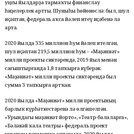
Һуңғы йылдарҙа тармаҡты финанслау
һиҙелерлек артты. Шуныһы һөйөнөслә: был, шул
иҫәптән, федераль аҡса йәлеп итеү иҫәбенә лә
арта.
2020 йылда 335 миллион һум йәлеп ителгән,
шул иҫәптән 219,5 миллион һум – «Мәҙәниәт»
милли проекты сиктәрендә, 2019 йыл менән
сағыштырғанда 1,8 тапҡырға күберәк.
«Мәҙәниәт» милли проекты сиктәрендә был
сумма 3 тапҡырға артҡан.
2020 йылда «Мәҙәниәт» милли проектының
барлыҡ күрһәткестәренә лә өлгәшелгән.
«Урындағы мәҙәниәт йорто», «Театр-балаларға»,
«Бәләкәй ҡала театры» федераль проект
уңышлы тормошҡа ашырыла. 2020 йылда