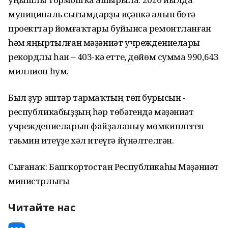
муниципаль сығымдарҙы иҫәпкә алып бөтә
проекттар йомғаҡтары буйынса ремонтланған
һәм яңыртылған мәҙәниәт учреждениелары
рекордлы һан – 403-кә етте, дөйөм сумма 990,643
миллион һум.
Был ҙур эштәр тармаҡтың төп бурысын -
республикабыҙҙың һәр төбәгендә мәҙәниәт
учреждениеларын файҙаланыу мөмкинлеген
тәьмин итеүҙе хәл итеүгә йүнәлтелгән.
Сығанаҡ: Башҡортостан Республикаһы Мәҙәниәт
министрлығы
Читайте нас