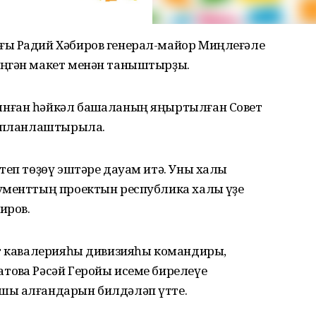
ғы Радий Хәбиров генерал-майор Миңлеғәле
еңгән макет менән таныштырҙы.
нған һәйкәл башҡаланың яңыртылған Совет
п планлаштырыла.
теп төҙөү эштәре дауам итә. Уны халыҡ
ументтың проектын республика халҡы үҙе
иров.
рт кавалерияһы дивизияһы командиры,
овҡа Рәсәй Геройы исеме бирелеүе
шы алғандарын билдәләп үтте.