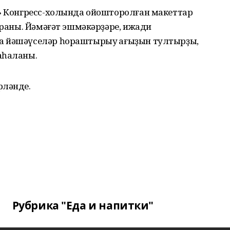
у» Конгресс-холында ойошторолған макеттар
ҡараны. Йәмәғәт эшмәкәрҙәре, ижади
а йәшәүселәр һораштырыу ҡағыҙын тултырҙы,
аһаланы.
рләнде.
Рубрика "Еда и напитки"