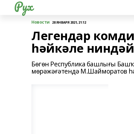
Рух
Новости
28 ЯНВАРЯ 2021, 21:12
Легендар комд
һәйкәле ниндәй
Бөгөн Республика башлығы Баш
мөрәжәғәтендә М.Шайморатов һ