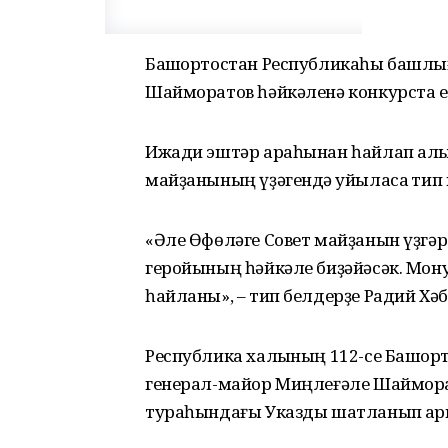
Башҡортостан Республикаһы башлы
Шайморатов һәйкәленә конкурста 
Ижади эштәр араһынан һайлап алы
майҙанының үҙәгендә ҡуйыласаҡ ти
«Әле Өфөләге Совет майҙанын үҙгәр
геройының һәйкәле биҙәйәсәк. Мон
һайланы», – тип белдерҙе Радий Хәб
Республика халҡының 112-се Башҡо
генерал-майор Миңлеғәле Шайморат
тураһындағы Указды шатланып ҡар