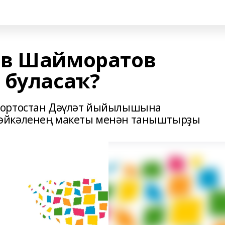
ив Шайморатов
 буласаҡ?
ҡортостан Дәүләт йыйылышына
әйкәленең макеты менән таныштырҙы