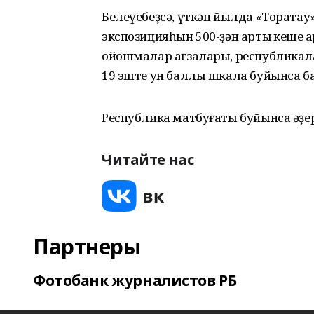
Белеүебеҙсә, үткән йылда «Тората
экспозицияһын 500-ҙән артыҡ кеше 
ойошмалар ағзалары, республикал
19 эште ун баллы шкала буйынса б
Республика матбуғаты буйынса әҙе
Читайте нас
Партнеры
Фотобанк журналистов РБ