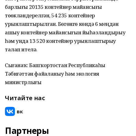
барлығы 20135 контейнер майҙансығы
төҙөкләндерелгән, 54 235 контейнер
урынлаштырылған. Бөгөнгө көндә 6 меңдән
ашыу контейнер майҙансығын йыһазландырыу
һәм унда 13 520 контейнер урынлаштырыу
талап ителә.
Сығанаҡ: Башҡортостан Республикаһы
Тәбиғәттән файҙаланыу һәм экология
министрлығы
Читайте нас
Партнеры