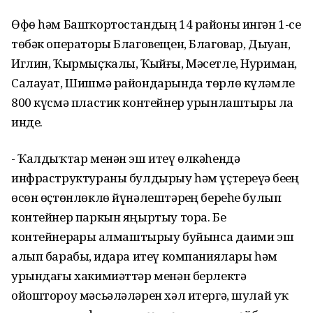
Өфө һәм Башҡортостандың 14 районы ингән 1-се
төбәк операторы Благовещен, Благовар, Дыуан,
Иглин, Ҡырмыҫҡалы, Ҡыйғы, Мәсетле, Нуриман,
Салауат, Шишмә райондарында төрлө күләмле
800 күсмә пластик контейнер урынлаштырҙы ла
инде.
- Ҡалдыҡтар менән эш итеү өлкәһендә
инфраструктураны булдырыу һәм үҫтереүҙә беҙҙең
өсөн өҫтөнлөклө йүнәлештәрҙең береһе булып
контейнер паркын яңыртыу тора. Беҙ
контейнерҙарҙы алмаштырыу буйынса даими эш
алып барабыҙ, идара итеү компаниялары һәм
урындағы хакимиәттәр менән берлектә
ойоштороу мәсьәләләрен хәл итергә, шулай уҡ