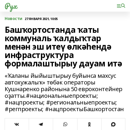
Рух
Новости
27 ЯНВАРЯ 2021, 10:05
Башҡортостанда ҡаты
коммуналь ҡалдыҡтар
менән эш итеү өлкәһендә
инфраструктура
формалаштырыу дауам итә
«Ҡаланы йыйыштырыу буйынса махсус
автохужалыҡ» төбәк операторы
Кушнаренко районына 50 евроконтейнер
оҙатты.#национальныепроекты;
#нацпроекты; #региональныепроекты;
#регпроекты; #нацпроектыБашкортостан