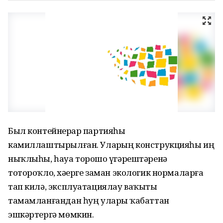
Был контейнерҙар партияһы
камиллаштырылған. Уларҙың конструкцияһы иң
ныҡлыһы, һауа торошо үҙгәрештәренә
тотороҡло, хәҙерге заман экологик нормаларға
тап килә, эксплуатациялау ваҡыты
тамамланғандан һуң уларҙы ҡабаттан
эшкәртергә мөмкин.