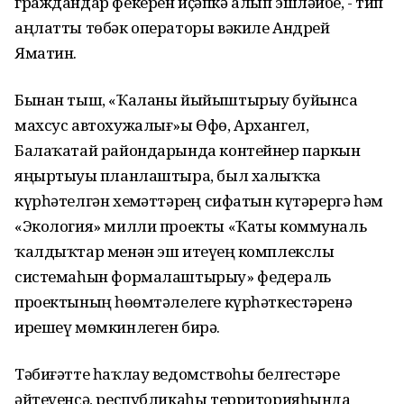
граждандар фекерен иҫәпкә алып эшләйбеҙ, - тип
аңлатты төбәк операторы вәкиле Андрей
Яматин.
Бынан тыш, «Ҡаланы йыйыштырыу буйынса
махсус автохужалығ»ы Өфө, Архангел,
Балаҡатай райондарында контейнер паркын
яңыртыуҙы планлаштыра, был халыҡҡа
күрһәтелгән хеҙмәттәрҙең сифатын күтәрергә һәм
«Экология» милли проекты «Ҡаты коммуналь
ҡалдыҡтар менән эш итеүҙең комплекслы
системаһын формалаштырыу» федераль
проектының һөҙөмтәлелеге күрһәткестәренә
ирешеү мөмкинлеген бирә.
Тәбиғәтте һаҡлау ведомствоһы белгестәре
әйтеүенсә, республикаһы территорияһында