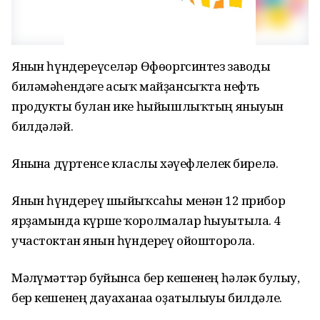
Янғын һүндереүселәр Өфөоргсинтез заводы
биләмәһендәге асыҡ майҙансыҡта нефть
продукты булған ике һыйышлыҡтың яныуын
билдәләй.
Янғынға дүртенсе класлы хәүефлелек бирелә.
Янғын һүндереү шыйыҡсаһы менән 12 прибор
ярҙамында күрше ҡоролмалар һыуытыла. 4
участоктан янғын һүндереү ойошторола.
Мәғлүмәттәр буйынса бер кешенең һәләк булыу,
бер кешенең дауаханаға оҙатылыуы билдәле.