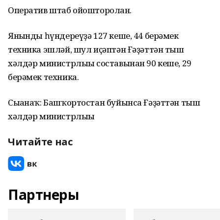
Оператив штаб ойошторолған.
Янғынды һүндереүҙә 127 кеше, 44 берәмек
техника эшләй, шул иҫәптән Ғәҙәттән тыш
хәлдәр министрлығы составынан 90 кеше, 29
берәмек техника.
Сығанаҡ: Башҡортостан буйынса Ғәҙәттән тыш
хәлдәр министрлығы
Читайте нас
Партнеры