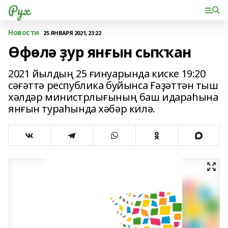
Рух
Новости
25 ЯНВАРЯ 2021, 23:22
Өфөлә ҙур янғын сыҡҡан
2021 йылдың 25 ғинуарында киске 19:20
сәғәттә республика буйынса Ғәҙәттән тыш
хәлдәр министрлығының баш идараһына
янғын тураһында хәбәр килә.