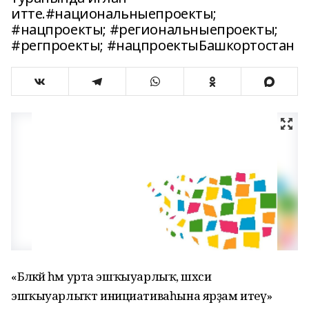
итте.#национальныепроекты;
#нацпроекты; #региональныепроекты;
#регпроекты; #нацпроектыБашкортостан
«Бәләкәй һәм урта эшҡыуарлыҡ, шәхси
эшҡыуарлыҡт инициативаһына ярҙам итеү»