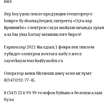
килә.
Әгәр һеҙ үҙенсәлекле продукция етештереүсе
һөнәрсе булһағыҙ,һеҙҙең эштәрегеҙ «Оҫталар
йәрминкәһе» электрон сауҙа майҙансығында урын
ала һәм уны һатыу мөмкинлеге бирелә!
Ғаризалар 2021 йылдың 1 февраленә тиклем
түбәндәге электрон почтаға ҡабул ителә:
zayavkayarmarka@yandex.ru
Оператор менән бәйләнешкә инеү өсөн мәғлүмәт:
8(347)292-77-45.
8 (347) 224-99-99 телефон буйынса белешмә алып
була