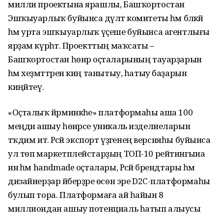
милли проектына ярашлы, Башҡортостан
Эшҡыуарлыҡ буйынса дәүләт комитеты һәм бәләкәй
һәм урта эшҡыуарлыҡ үҫеше буйынса агентлығы
ярҙам күрһәтә. Проекттың маҡсаты –
Башҡортостан һөнәр оҫталарының тауарҙарын
һәм хеҙмәттәрен киң танытыу, һатыу баҙарын
киңәйтеү.
«Оҫталыҡ йәрминкәһе» платформаһы аша 100
меңдән ашыу һөнәрсе уникаль изделиеларын
тәҡдим итә. Рәсәй экспорт үҙәгенең версияһы буйынса
ул төп маркетплейстарҙың ТОП-10 рейтингына
инә һәм handmade оҫталары, Рәсәй брендтары һәм
дизайнерҙар әйберҙәре өсөн эре D2C-платформаһы
булып тора. Платформаға ай һайын 8
миллиондан ашыу потенциаль һатып алыусы