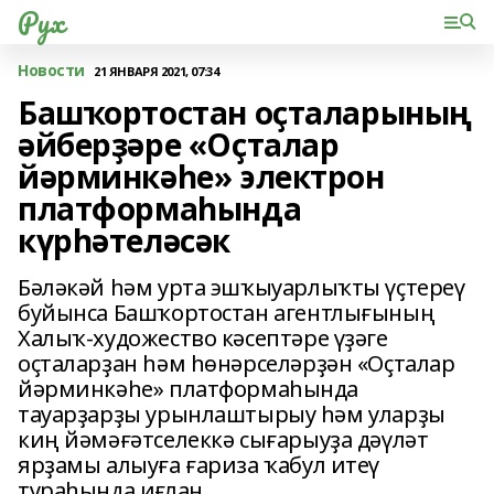
Рух
Новости
21 ЯНВАРЯ 2021, 07:34
Башҡортостан оҫталарының
әйберҙәре «Оҫталар
йәрминкәһе» электрон
платформаһында
күрһәтеләсәк
Бәләкәй һәм урта эшҡыуарлыҡты үҫтереү
буйынса Башҡортостан агентлығының
Халыҡ-художество кәсептәре үҙәге
оҫталарҙан һәм һөнәрселәрҙән «Оҫталар
йәрминкәһе» платформаһында
тауарҙарҙы урынлаштырыу һәм уларҙы
киң йәмәғәтселеккә сығарыуҙа дәүләт
ярҙамы алыуға ғариза ҡабул итеү
тураһында иғлан