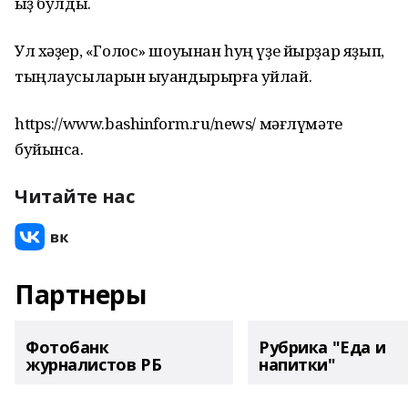
ҡыҙ булды.
Ул хәҙер, «Голос» шоуынан һуң үҙе йырҙар яҙып,
тыңлаусыларын ҡыуандырырға уйлай.
https://www.bashinform.ru/news/ мәғлүмәте
буйынса.
Читайте нас
Партнеры
Фотобанк
Рубрика "Еда и
журналистов РБ
напитки"