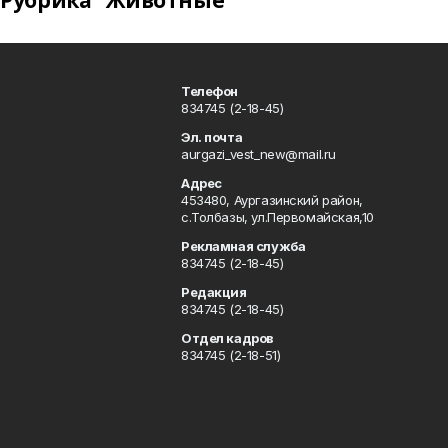
Рубрика "Животные"
Телефон
834745 (2-18-45)
Эл. почта
aurgazi_vest_new@mail.ru
Адрес
453480, Аургазинский район,
с.Толбазы, ул.Первомайская,10
Рекламная служба
834745 (2-18-45)
Редакция
834745 (2-18-45)
Отдел кадров
834745 (2-18-51)