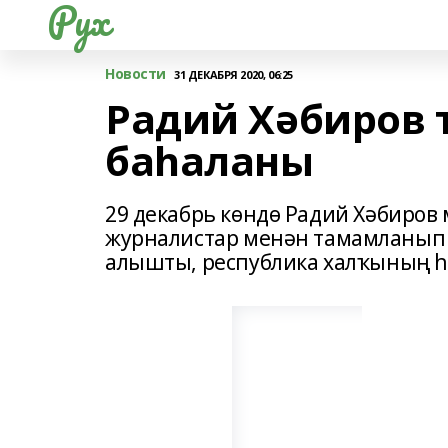
Рух
Новости
31 ДЕКАБРЯ 2020, 06:25
Радий Хәбиров 
баһаланы
29 декабрь көндө Радий Хәбиров 
журналистар менән тамамланып 
алышты, республика халҡының һ