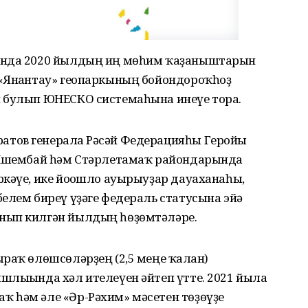
шында 2020 йылдың иң мөһим ҡаҙаныштарын
«Янғантау» геопаркының бойондороҡһоҙ
н булып ЮНЕСКО системаһына инеүе тора.
тов генералға Рәсәй Федерацияһы Геройы
ң Ишембай һәм Стәрлетамаҡ райондарында
кәүе, ике йоғошло ауырыуҙар дауаханаһы,
елем биреү үҙәге федераль статусына эйә
нып килгән йылдың һөҙөмтәләре.
раҡ өлөшсөләрҙең (2,5 меңе ҡалған)
лығында хәл ителеүен әйтеп үтте. 2021 йылға
 һәм әле «Әр-Рәхим» мәсетен төҙөүҙе