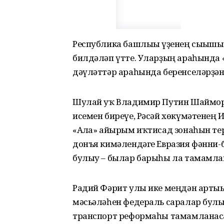
Республика башлығы үҙенең сығы
билдәләп үтте. Уларҙың араһында 
дәүләттәр араһында беренселәрҙә
Шулай уҡ Владимир Путин Шаймора
исемен биреүе, Рәсәй хөкүмәтене
«Алға» айырым иҡтисад зонаһын тер
донъя кимәлендәге Евразия фәнни-б
булыу – былар барыһы ла тамамла
Радий Фәрит улы ике меңдән артығы
мәсьәләһен федераль саралар булыш
транспорт реформаһы тамамланасаҡ