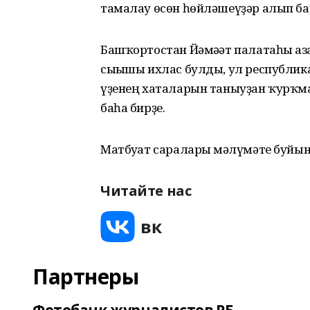
тамалау өсөн һөйләшеүҙәр алып ба
Башҡортостан Йәмәғәт палатаһы ағ
сығышы ихлас булды, ул республи
үҙенең хаталарын таныуҙан ҡурҡма
баһа бирҙе.
Матбуғат саралары мәғлүмәте буйын
Читайте нас
Партнеры