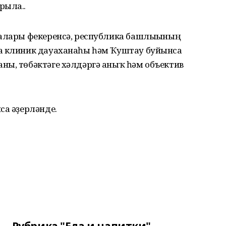
рыла..
залары фекеренсә, республика башлығының
ка клиник дауаханаһы һәм Ҡуштау буйынса
ны, төбәктәге хәлдәргә аныҡ һәм объектив
са әҙерләнде.