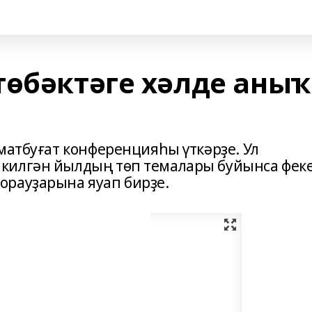
төбәктәге хәлде аныҡ
матбуғат конференцияһы үткәрҙе. Ул
килгән йылдың төп темалары буйынса фек
орауҙарына яуап бирҙе.