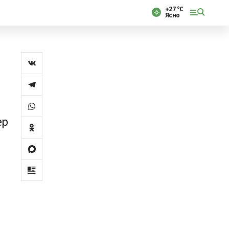
+27 °С
Ясно
ер