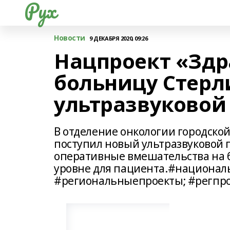
Рух
Новости
9 ДЕКАБРЯ 2020, 09:26
Нацпроект «Здр
больницу Стерл
ультразвуковой
В отделение онкологии городско
поступил новый ультразвуковой 
оперативные вмешательства на б
уровне для пациента.#национал
#региональныепроекты; #регпр