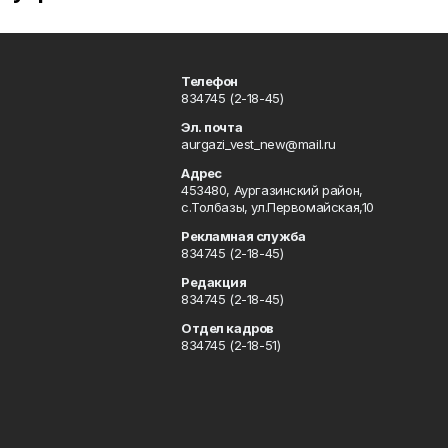
Телефон
834745 (2-18-45)
Эл. почта
aurgazi_vest_new@mail.ru
Адрес
453480, Аургазинский район,
с.Толбазы, ул.Первомайская,10
Рекламная служба
834745 (2-18-45)
Редакция
834745 (2-18-45)
Отдел кадров
834745 (2-18-51)