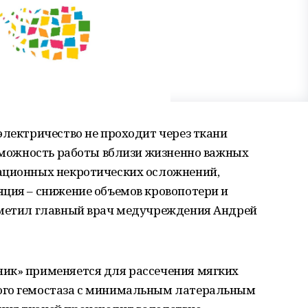
электричество не проходит через ткани
озможность работы вблизи жизненно важных
ационных некротических осложнений,
яция – снижение объемов кровопотери и
тметил главный врач медучреждения Андрей
ик» применяется для рассечения мягких
ого гемостаза с минимальным латеральным