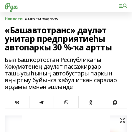
Рух
Новости
6 АВГУСТА 2020, 15:25
«Башавтотранс» дәүләт
унитар предприятиеһы
автопаркы 30 %-ҡа артты
Был Башҡортостан Республикаһы
Хөкүмәтенең дәүләт пассажирҙар
ташыусыһының автобустары паркын
яңыртыу буйынса ҡабул иткән саралар
ярҙамы менән эшләнде