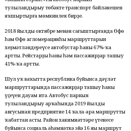
тулыландырыу төбәктең транспорт бәйләнешен
яҡшыртырға мөмкинлек бирҙе.
2018 йылдың октябре менән сағыштырғанда Өфө
һәм Өфө агломерацияһы маршруттарын
хеҙмәтләндереүсе автобустар һаны 67%-ҡа
артты. Рейстарҙың һаны һәм пассажирҙар ташыу
41%-ҡа артты.
Шул уҡ ваҡытта республика буйынса дәүләт
маршруттарында пассажирҙар ташыу һаны
үҫеүен дауам итә. Автобус паркын
тулыландырыу арҡаһында 2019 йылдың
авгусынан предприятие 14 ҡала-ара маршрутты
ҡабаттан асты. Район хакимиәттәре үтенесе
буйынса социаль әһәмиәткә эйә 16 яңы маршрут