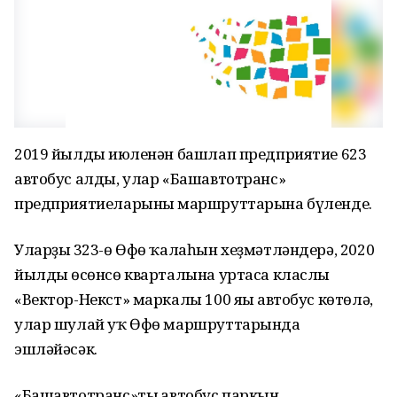
2019 йылдың июленән башлап предприятие 623
автобус алды, улар «Башавтотранс»
предприятиеларының маршруттарына бүленде.
Уларҙың 323-ө Өфө ҡалаһын хеҙмәтләндерә, 2020
йылдың өсөнсө кварталына уртаса класлы
«Вектор-Некст» маркалы 100 яңы автобус көтөлә,
улар шулай уҡ Өфө маршруттарында
эшләйәсәк.
«Башавтотранс»тың автобус паркын