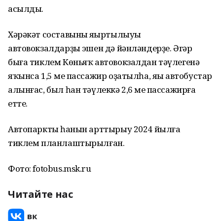
асылды.
Хәрәкәт составының яңыртылыуы
автовокзалдарҙың эшен дә йәнләндерҙе. Әгәр
быға тиклем Көньяҡ автовокзалдан тәүлегенә
яҡынса 1,5 мең пассажир оҙатылһа, яңы автобустар
алынғас, был һан тәүлеккә 2,6 мең пассажирға
етте.
Автопарктың һанын арттырыу 2024 йылға
тиклем планлаштырылған.
Фото: fotobus.msk.ru
Читайте нас