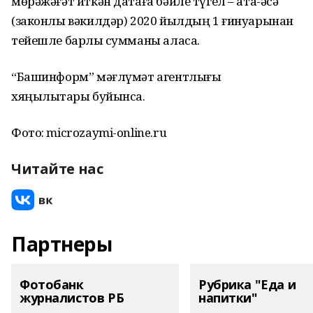
мөрәжәғәт иткән датаға бәйле түгел – ата-әсә
(законлы вәкилдәр) 2020 йылдың 1 ғинуарынан
тейешле барлыҡ сумманы аласаҡ.
“Башинформ” мәғлүмәт агентлығы
хяңылыҡтары буйынса.
Фото: microzaymi-online.ru
Читайте нас
Партнеры
Фотобанк
Рубрика "Еда и
журналистов РБ
напитки"