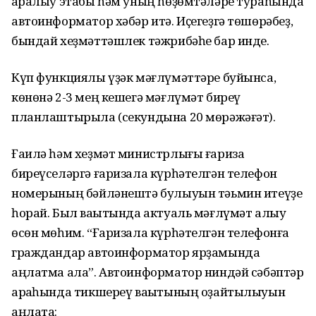
ҡаралыу этабы һәм уның һөҙөмтәләре тураһында
автоинформатор хәбәр итә. Иҫегеҙгә төшөрәбеҙ,
бындай хеҙмәттәшлек тәжрибәһе бар инде.
Күп функциялы үҙәк мәғлүмәттәре буйынса,
көнөнә 2-3 мең кешегә мәғлүмәт биреү
планлаштырыла (секундына 20 мөрәжәғәт).
Ғаилә һәм хеҙмәт министрлығы ғариза
биреүселәргә ғаризала күрһәтелгән телефон
номерының бәйләнештә булыуын тәьмин итеүҙе
һорай. Был ваҡытында актуаль мәғлүмәт алыу
өсөн мөһим. “Ғаризала күрһәтелгән телефонға
граждандар автоинформатор ярҙамында
аңлатма ала”. Автоинформатор ниндәй сәбәптәр
арҡаһында тикшереү ваҡытының оҙайтылыуын
аңлата: