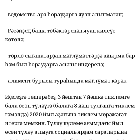
- ведомство-ара һорауҙарға яуап алынмаған;
- Рәсәйҙең башҡа төбәктәренән яуап килеүе
көтөлә;
- төрлө сығанаҡтарҙан мәғлүмәттәрҙә айырма бар
һәм был һорауҙарға асыҡлыҡ индерелә;
- алимент бурысы тураһында мәғлүмәт кәрәк.
Иҫегеҙгә төшөрәбеҙ, 3 йәштән 7 йәшкә тиклемге
бала өсөн түләүгә (балаға 8 йәш тулғанға тиклем
ғәмәлдә) 2020 йыл аҙағына тиклем мөрәжәғәт
итергә мөмкин. Түләү күләме ағымдағы йыл
өсөн түләү алыуға социаль ярҙам сараларына