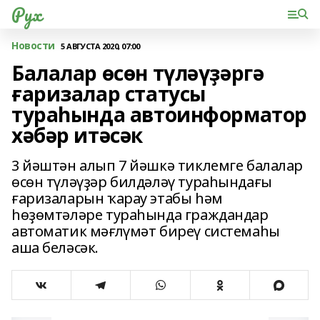
Рух
Новости
5 АВГУСТА 2020, 07:00
Балалар өсөн түләүҙәргә
ғаризалар статусы
тураһында автоинформатор
хәбәр итәсәк
3 йәштән алып 7 йәшкә тиклемге балалар
өсөн түләүҙәр билдәләү тураһындағы
ғаризаларын ҡарау этабы һәм
һөҙөмтәләре тураһында граждандар
автоматик мәғлүмәт биреү системаһы
аша беләсәк.