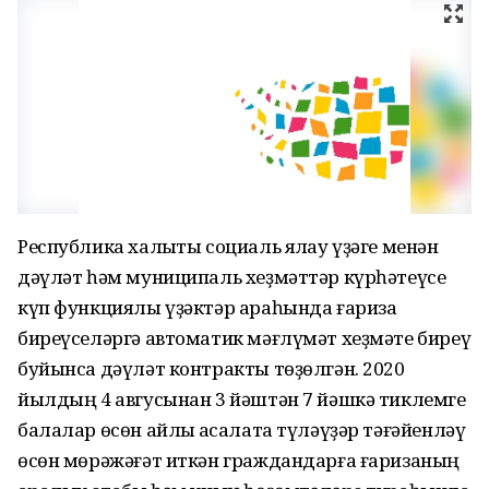
Республика халыҡты социаль яҡлау үҙәге менән
дәүләт һәм муниципаль хеҙмәттәр күрһәтеүсе
күп функциялы үҙәктәр араһында ғариза
биреүселәргә автоматик мәғлүмәт хеҙмәте биреү
буйынса дәүләт контракты төҙөлгән. 2020
йылдың 4 авгусынан 3 йәштән 7 йәшкә тиклемге
балалар өсөн айлыҡ аҡсалата түләүҙәр тәғәйенләү
өсөн мөрәжәғәт иткән граждандарға ғаризаның