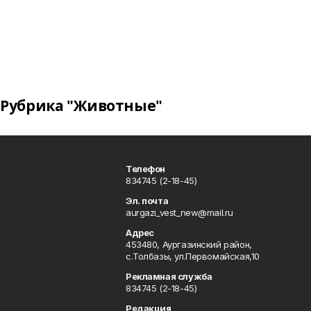
Рубрика "Животные"
Телефон
834745 (2-18-45)
Эл. почта
aurgazi_vest_new@mail.ru
Адрес
453480, Аургазинский район,
с.Толбазы, ул.Первомайская,10
Рекламная служба
834745 (2-18-45)
Редакция