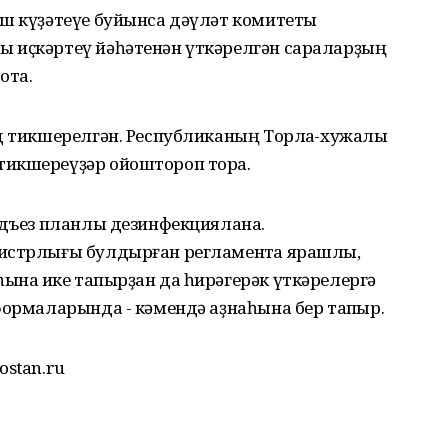
өш күҙәтеүе буйынса дәүләт комитеты
 иҫкәртеү йәһәтенән үткәрелгән сараларҙың
ота.
д тикшерелгән. Республиканың Торлаҡ-хужалыҡ
тикшереүҙәр ойоштороп тора.
одъез планлы дезинфекциялана.
нистрлығы булдырған регламентҡа ярашлы,
на ике тапҡырҙан да һирәгерәк үткәрелергә
формаларында - кәмендә аҙнаһына бер тапҡыр.
tostan.ru