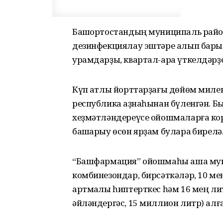
Башҡортостандың муниципаль райо
дезинфекциялау эштәре алып барыл
урамдарҙы, квартал-ара үткелдәрҙе
Күп ҡатлы йорттарҙағы дөйөм миле
республика ҡаҙнаһынан бүленгән. 
хеҙмәтләндереүсе ойошмаларға ко
башҡарыу өсөн ярҙам булараҡ бирелә
“Башфармация” ойошмаһы аша муни
комбинезондар, бирсәткәләр, 10 мең
артмаҡлы һиптерткес һәм 16 мең л
әйләндергәс, 15 миллион литр) алға