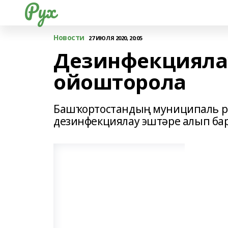
Рух
Новости
27 ИЮЛЯ 2020, 20:05
Дезинфекцияла
ойошторола
Башҡортостандың муниципаль р
дезинфекциялау эштәре алып ба