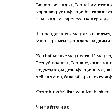
Башҡортостандың Торлаҡ һәм төҙөл
коронавирус инфекцияһы таралыуҙы
ваҡытында үткәрелеүен контролдә т
1 апрелдән алты меңгә яҡын подъез
министрлығы вәкилдәре лә даими 
Көн һайын ике мең ихата, 15 мең п
Республиканың Торлаҡ-хужалыҡ ми
подъездарҙы дезинфекциялау аҙнаһы
тейеш түгел, бәләкәй архитектура 
Фото: https://zhilstroynadzor.bashkor
Читайте нас