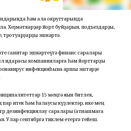
ндарында һәм ҡала округтарында
а. Хеҙмәткәрҙәр йорт буйҙарын, подъездарҙы,
, тротуарҙарҙы эшкәртә.
кте санитар эшкәртеүгә финанс саралары
Был идарасы компанияларға һәм йорттарҙы
ронавирус инфекцияһына ҡаршы эштәрҙе
.
ципалитеттар 15 меңгә яҡын битлек,
 пар итек һәм һаҡлаусы күҙлектәр, ике мең
итр дезинфекциялау саралары (ҡатнашмаға
н. Улар сентябргә тиклем етергә тейеш.