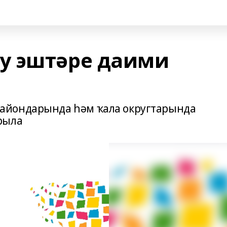
у эштәре даими
айондарында һәм ҡала округтарында
рыла