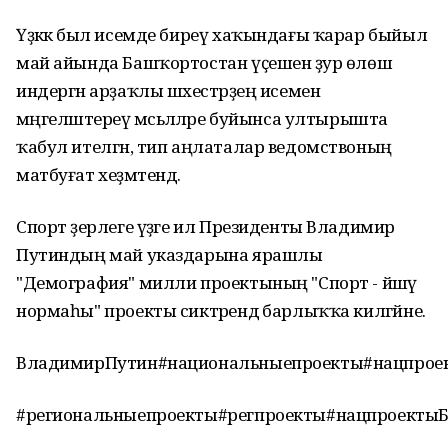
Үҙәккә был исемде биреү хаҡындағы ҡарар быйыл
май айында Башҡортостан үҫешенә ҙур өлөш
индергән арҙаҡлы шәхестәрҙең исемен
мәңгеләштереү мәсьәләләре буйынса ултырышта
ҡабул ителгән, тип аңлаталар ведомствоның
матбуғат хеҙмәтендә.
Спорт әҙерлеге үҙәге ил Президенты Владимир
Путиндың май указдарына ярашлы
"Демография" милли проектының "Спорт - йәшәү
нормаһы" проекты сиктәрендә барлыҡҡа килгәйне.
ВладимирПутин#национальныепроекты#нацпрое
#региональныепроекты#регпроекты#нацпроекты