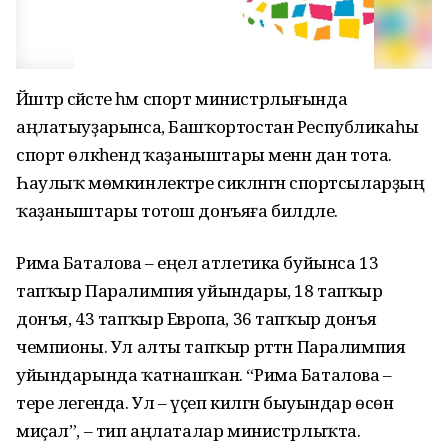
Йәштәр сәйәсәте һәм спорт министрлығында
аңлатыуҙарынса, Башҡортостан Республикаһы
спорт өлкәһендә ҡаҙаныштары менән дан тота.
Һаулыҡ мөмкинлектәре сикләнгән спортсыларҙың
ҡаҙаныштары тотош донъяға билдәле.
Рима Баталова – еңел атлетика буйынса 13
тапҡыр Паралимпия уйындары, 18 тапҡыр
донъя, 43 тапҡыр Европа, 36 тапҡыр донъя
чемпионы. Ул алты тапҡыр рәттән Паралимпия
уйындарында ҡатнашҡан. “Рима Баталова –
тере легенда. Ул – үҫеп килгән быуындар өсөн
миҫал”, – тип аңлаталар министрлыҡта.