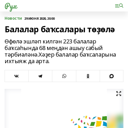
Рух
Новости
29 ИЮНЯ 2020, 20:00
Балалар баҡсалары төҙөлә
Өфөлә эшләп килгән 223 балалар
баҡсаһында 68 меңдән ашыу сабый
тәрбиәләнә.Хәҙер балалар баҡсаларына
ихтыяж да арта.