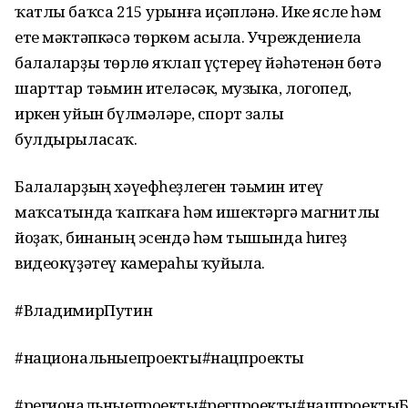
ҡатлы баҡса 215 урынға иҫәпләнә. Ике ясле һәм
ете мәктәпкәсә төркөм асыла. Учреждениела
балаларҙы төрлө яҡлап үҫтереү йәһәтенән бөтә
шарттар тәьмин ителәсәк, музыка, логопед,
иркен уйын бүлмәләре, спорт залы
булдырыласаҡ.
Балаларҙың хәүефһеҙлеген тәьмин итеү
маҡсатында ҡапҡаға һәм ишектәргә магнитлы
йоҙаҡ, бинаның эсендә һәм тышында һигеҙ
видеокүҙәтеү камераһы ҡуйыла.
#ВладимирПутин
#национальныепроекты#нацпроекты
#региональныепроекты#регпроекты#нацпроекты