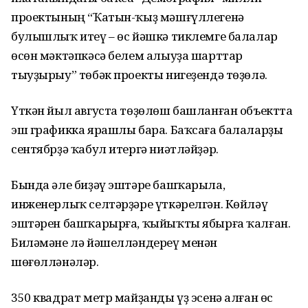
проектының “Ҡатын-ҡыҙ мәшғүллегенә
булышлыҡ итеү – өс йәшкә тиклемге балалар
өсөн мәктәпкәсә белем алыуҙа шарттар
тыуҙырыу” төбәк проекты нигеҙендә төҙөлә.
Үткән йыл августа төҙөлөш башланған объектта
эш графикка ярашлы бара. Баҡсаға балаларҙы
сентябрҙә ҡабул итергә ниәтләйҙәр.
Бында әле биҙәү эштәре башҡарыла,
инженерлыҡ селтәрҙәре үткәрелгән. Көйләү
эштәрен башҡарырға, ҡыйыҡты ябырға ҡалған.
Биләмәне лә йәшелләндереү менән
шөғөлләнәләр.
350 квадрат метр майҙанды үҙ эсенә алған өс