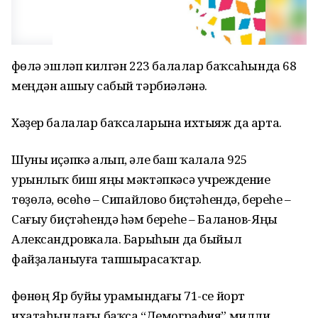
Өфөлә эшләп килгән 223 балалар баҡсаһында 68
меңдән ашыу сабый тәрбиәләнә.
Хәҙер балалар баҡсаларына ихтыяж да арта.
Шуны иҫәпкә алып, әле баш ҡалала 925
урынлыҡ биш яңы мәктәпкәсә учреждение
төҙөлә, өсөһө – Сипайлово биҫтәһендә, береһе –
Сағыу биҫтәһендә һәм береһе – Баланов-Яңы
Александровкала. Барыһын да быйыл
файҙаланыуға тапшырасаҡтар.
Өфөнөң Яр буйы урамындағы 71-се йорт
ихатаһындағы баҡса “Демография” милли