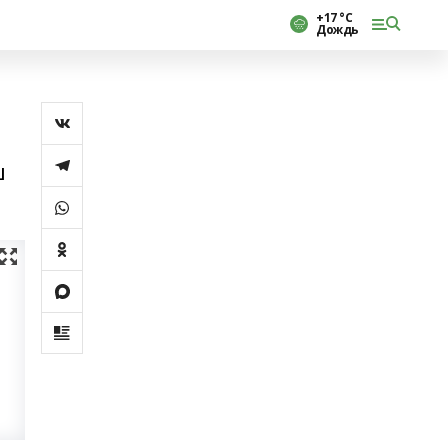
+17 °С
Дождь
ш