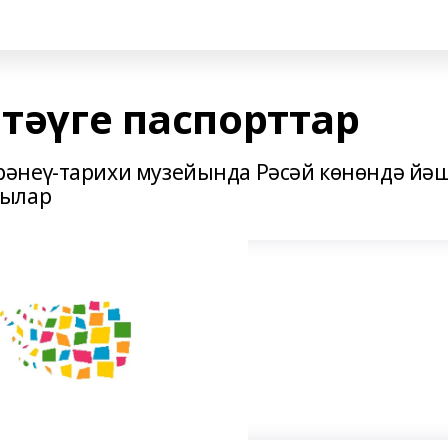
 тәүге паспорттар
әнеү-тарихи музейында Рәсәй көнөндә йә
ҙылар