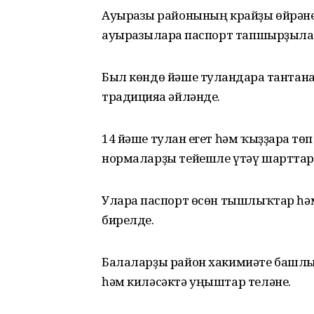
Ауырғазы районының крайҙы өйрәне
ауырғазыларға паспорт тапшырҙыла
Был көндө йәше тулғандарға танта
традицияға әйләнде.
14 йәше тулған егет һәм ҡыҙҙарға 
нормаларҙы тейешле үтәү шарттар
Уларға паспорт өсөн тышлыҡтар һәм
бирелде.
Балаларҙы район хакимиәте башлы
һәм киләсәктә уңыштар теләне.