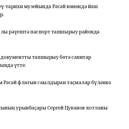
ү-тарихи музейында Рәсәй көнөндә йәш
р.
налы рәүештә паспорт тапшырыу районда
төп документты тапшырыу бөтә санитар
ында үтте.
 Рәсәй флагын сағылдырған таҫмалар бүләккә
ғының урынбаҫары Сергей Цуканов ҡотланы