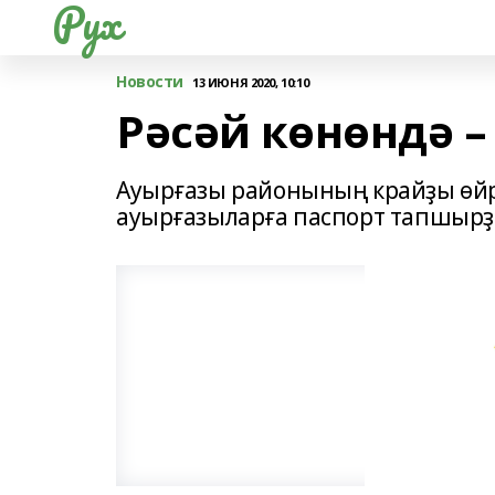
Рух
Новости
13 ИЮНЯ 2020, 10:10
Рәсәй көнөндә –
Ауырғазы районының крайҙы өйр
ауырғазыларға паспорт тапшыр