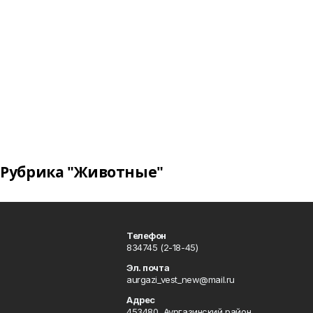
Рубрика "Животные"
Телефон
834745 (2-18-45)
Эл. почта
aurgazi_vest_new@mail.ru
Адрес
453480, Аургазинский район,