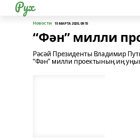
Рух
Новости
15 МАРТА 2020, 09:15
“Фән” милли пр
Рәсәй Президенты Владимир Пути
“Фән” милли проектының иң уңы