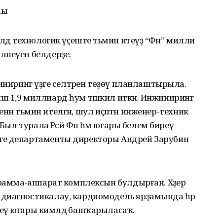
һы
дә технологик үҫеште тәьмин итеүҙә “Фән” милли
әнеүен белдерҙе.
иниринг үҙәге селтәрен төҙөү планлаштырыла.
ш 1,9 миллиард һум тәшкил иткән. Инжиниринг
енән тәьмин ителгән, шул иҫәптән инженер-техник
Был турала Рәсәй Фән һәм юғары белем биреү
ге департаменты директоры Андрей Зарубин
грамма-аппарат комплексын булдырған. Хәҙер
диагностикалау, кардиомодель ярҙамында һәр
еү юғары кимәлдә башҡарыласаҡ.