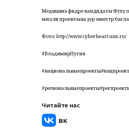
Медицина фәндәре кандидаты Фәтхулла
милли проектына ҙур өмөттәр бағла
Фото: http://www.cyberheart.unn.ru/
#ВладимирПутин
#национальныепроекты#нацпроек
#региональныепроекты#регпроект
Читайте нас