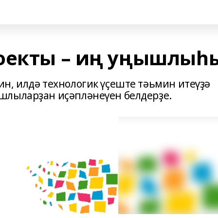
оекты – иң уңышлыһ
н, илдә технологик үҫеште тәьмин итеүҙә
шлыларҙан иҫәпләнеүен белдерҙе.