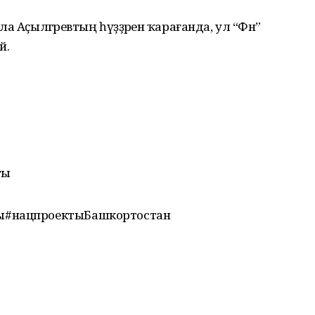
 Аҫылгәрәевтың һүҙҙәренә ҡарағанда, ул “Фән”
й.
ты
ы#нацпроектыБашкортостан