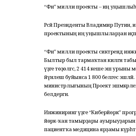
“Фән” милли проекты – иң уңышлы
Рәсәй Президенты Владимир Путин, ил
проектының иң уңышлыларҙан иҫәпл
“Фән” милли проекты сиктәрендә инж
Былтыр был тармаҡтан килгән табы
үҙәге төҙөлгәс, 2 414 кеше эш урыны м
йүнәлеш буйынса 1 800 белгес эшләй. 
министрлығының Проект эшмәкәрле
белдергән.
Инжиниринг үҙәге “Киберйөрәк” про
йөрәк-ҡан тамырҙары ауырыуҙарын 
пациентҡа медицина ярҙамы күрһәт