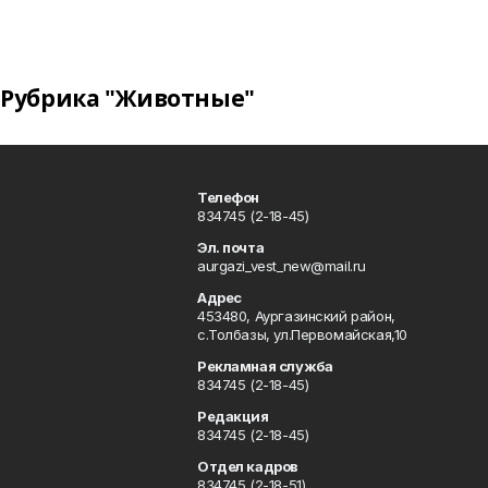
Рубрика "Животные"
Телефон
834745 (2-18-45)
Эл. почта
aurgazi_vest_new@mail.ru
Адрес
453480, Аургазинский район,
с.Толбазы, ул.Первомайская,10
Рекламная служба
834745 (2-18-45)
Редакция
834745 (2-18-45)
Отдел кадров
834745 (2-18-51)