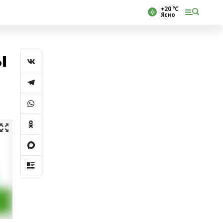
+20 °С
Ясно
ы