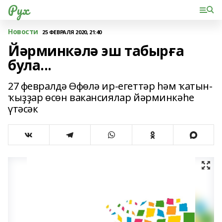
Рух
Новости
25 ФЕВРАЛЯ 2020, 21:40
Йәрминкәлә эш табырға
була...
27 февралдә Өфөлә ир-егеттәр һәм ҡатын-
ҡыҙҙар өсөн вакансиялар йәрминкәһе
үтәсәк