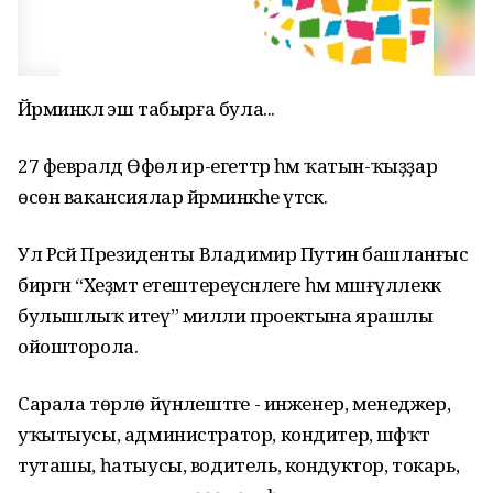
Йәрминкәлә эш табырға була...
27 февралдә Өфөлә ир-егеттәр һәм ҡатын-ҡыҙҙар
өсөн вакансиялар йәрминкәһе үтәсәк.
Ул Рәсәй Президенты Владимир Путин башланғыс
биргән “Хеҙмәт етештереүсәнлеге һәм мәшғүллеккә
булышлыҡ итеү” милли проектына ярашлы
ойошторола.
Сарала төрлө йүнәлештәге - инженер, менеджер,
уҡытыусы, администратор, кондитер, шәфҡәт
туташы, һатыусы, водитель, кондуктор, токарь,