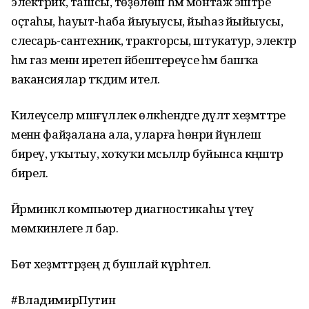
электрик, ташсы, төҙөлөш һәм монтаж эштәре
оҫтаһы, һауыт-һаба йыуыусы, йыһаз йыйыусы,
слесарь-сантехник, тракторсы, штукатур, электр
һәм газ менән иретеп йәбештереүсе һәм башҡа
вакансиялар тәҡдим ителә.
Килеүселәр мәшғүллек өлкәһендәге дәүләт хеҙмәттәре
менән файҙалана ала, уларға һөнәри йүнәлеш
биреү, уҡытыу, хоҡуҡи мәсьәләләр буйынса кәңәштәр
бирелә.
Йәрминкәлә компьютер диагностикаһы үтеү
мөмкинлеге лә бар.
Бөтә хеҙмәттәрҙең дә бушлай күрһәтелә.
#ВладимирПутин