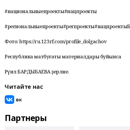
#национальныепроекты#нацпроекты
#региональныепроекты#регпроекты#нацпроекты
Фото: https://ru.123rf.com/profile_dolgachov
Республика матбуғаты материалдары буйынса
Рәүилә БАРДЫБАЕВА әҙерләне.
Читайте нас
Партнеры