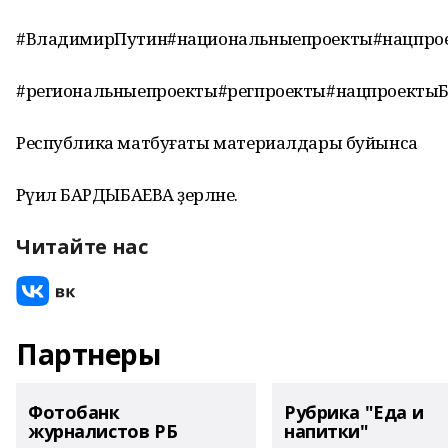
#ВладимирПутин#национальныепроекты#нацпро
#региональныепроекты#регпроекты#нацпроекты
Республика матбуғаты материалдары буйынса
Рәүилә БАРДЫБАЕВА әҙерләне.
Читайте нас
Партнеры
Фотобанк
Рубрика "Еда и
журналистов РБ
напитки"