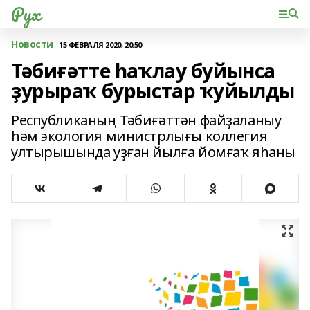
Рух
Новости
15 ФЕВРАЛЯ 2020, 20:50
Тәбиғәтте һаҡлау буйынса
ҙурыраҡ бурыстар ҡуйылды
Республиканың Тәбиғәттән файҙаланыу
һәм экология министрлығы коллегия
ултырышында уҙған йылға йомғаҡ яһаны