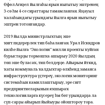
Өфөлә Ағиҙел йылғаһы ярын нығытыу эштәренең
3-сө һәм 4-се сираттары тамамланған. Яңауыл
ҡалаһындағы урындағы йылға ярын нығытыу
эштәренә тотонғандар.
2019 йылда министрлыҡтың эше
ҡәнәғәтләндерерлек тип баһаланған. Урал Искәндәров
киләһе йылға “Экология” милли проекты ҡуйған
бурыстарҙы тормошҡа ашырыу 2020 йылдың
төп эше буласаҡ, тип белдерҙе. Айырым әйткәндә,
ҡаты коммуналь ҡалдыҡтар өлкәһендә заманса
инфраструктура үҫтереү, экологик мониторинг
системаһын камиллаштырыу, эре сәнәғәт
предприятиеларынын яҡшыраҡ
технологияларға күсереү һәм бөтә урындарҙа ла
сүп-сарҙы айырып йыйыуҙы ойоштороу тора.