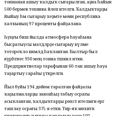
тоннанан ашыу ҡалдыҡ сығарылған, аҙна һайын
500 берәмек техника йәлеп ителгән. Ҡалдыҡтарҙы
йыйыу һәм сығарыу хеҙмәте менән республика
халҡының 97 проценты файҙалана.
Һуңғы биш йылда атмосфера һауаһына
бысратыусы матдәләрҙе сығарыу күләме
тотороҡло кимәлдә һаҡланған. Былтыр был
күрһәткес 930 мең тонна тәшкил иткән.
Предприятиелар тарафынан 60-тан ашыу һауа
таҙартыу сараһы үткәрелгән.
Йыл буйы 194 дөйөм таралған файҙалы
ҡаҙылмаларҙы законһыҙ табыу осрағы
асыҡланған, ҡалдыҡтарҙы рөхсәт ителмәгән ергә
ташлау осрағы 375-кә еткән. Тирә-яҡ мөхиткә
килтерелгән зыянды ҡаплатыу өсөн 102