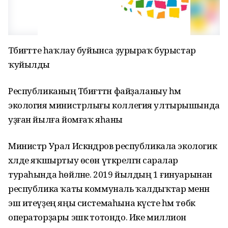
Тәбиғәтте һаҡлау буйынса ҙурыраҡ бурыстар
ҡуйылды
Республиканың Тәбиғәттән файҙаланыу һәм
экология министрлығы коллегия ултырышында
уҙған йылға йомғаҡ яһаны
Министр Урал Искәндәров республикала экологик
хәлде яҡшыртыу өсөн үткәрелгән саралар
тураһында һөйләне. 2019 йылдың 1 ғинуарынан
республика ҡаты коммуналь ҡалдыҡтар менән
эш итеүҙең яңы системаһына күсте һәм төбәк
операторҙары эшкә тотондо. Ике миллион