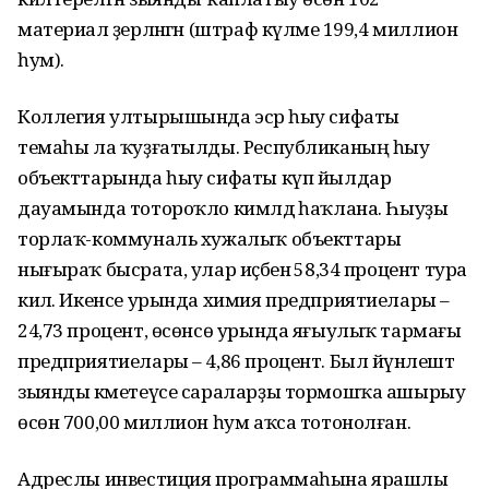
материал әҙерләнгән (штраф күләме 199,4 миллион
һум).
Коллегия ултырышында эсәр һыу сифаты
темаһы ла ҡуҙғатылды. Республиканың һыу
объекттарында һыу сифаты күп йылдар
дауамында тотороҡло кимәлдә һаҡлана. Һыуҙы
торлаҡ-коммуналь хужалыҡ объекттары
нығыраҡ бысрата, улар иҫәбенә 58,34 процент тура
килә. Икенсе урында химия предприятиелары –
24,73 процент, өсөнсө урында яғыулыҡ тармағы
предприятиелары – 4,86 процент. Был йүнәлештә
зыянды кәметеүсе сараларҙы тормошҡа ашырыу
өсөн 700,00 миллион һум аҡса тотонолған.
Адреслы инвестиция программаһына ярашлы