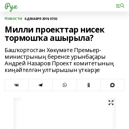
Рух
Новости
6 ДЕКАБРЯ 2019, 07:02
Милли проекттар нисек
тормошҡа ашырыла?
Башҡортостан Хөкүмәте Премьер-
министрының беренсе урынбаҫары
Андрей Назаров Проект комитетының
киңәйтелгән ултырышын үткәрҙе