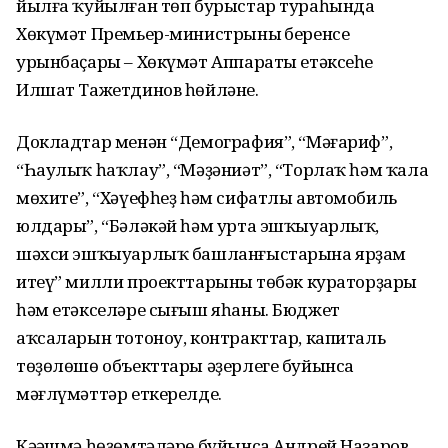
йылға ҡуйылған төп бурыстар тураһында
Хөкүмәт Премьер-министрының беренсе
урынбаҫары – Хөкүмәт Аппараты етәксеһе
Илшат Тажетдинов һөйләне.
Докладтар менән “Демография”, “Мәғариф”,
“Һаулыҡ һаҡлау”, “Мәҙәниәт”, “Торлаҡ һәм ҡала
мөхите”, “Хәүефһеҙ һәм сифатлы автомобиль
юлдары”, “Бәләкәй һәм урта эшҡыуарлыҡ,
шәхси эшҡыуарлыҡ башланғыстарына ярҙам
итеү” милли проекттарының төбәк кураторҙары
һәм етәкселәре сығыш яһаны. Бюджет
аҡсаларын тотоноу, контракттар, капиталь
төҙөлөшө объекттары әҙерлеге буйынса
мәғлүмәттәр еткерелде.
Кәңәшмә һөҙөмтәләре буйынса Андрей Назаров