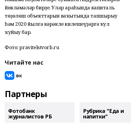
йөкләмәләр бирҙе. Улар араһында капиталь
төҙөлөш объекттарын ваҡытында тапшырыу
һәм 2020 йылға кәрәкле килешеүҙәргә ҡул
ҡуйыу бар.
Фото: pravitelstvorb.ru
Читайте нас
Партнеры
Фотобанк
Рубрика "Еда и
журналистов РБ
напитки"