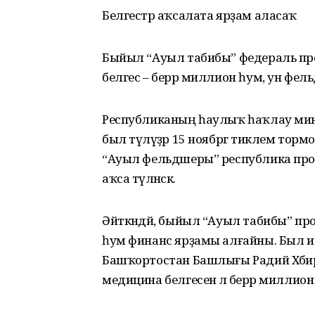
Белгестәр аҡсалата ярҙам аласаҡ
Быйыл “Ауыл табибы” федераль пр
белгес – берәр миллион һум, ун фель
Республиканың һаулыҡ һаҡлау мини
был түләүҙәр 15 ноябргә тиклем то
“Ауыл фельдшеры” республика прог
аҡса түләнәсәк.
Әйткәндәй, быйыл “Ауыл табибы” пр
һум финанс ярҙамы алғайны. Был ис
Башҡортостан Башлығы Радий Хәбир
медицина белгесенә лә берәр милли