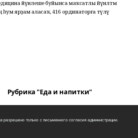
 медицина йүнәлеше буйынса маҡсатлы йүнәлтмә
ң һум ярҙам аласаҡ, 416 ординаторға түләү
Рубрика "Еда и напитки"
а разрешено только с письменного согласия администрации.