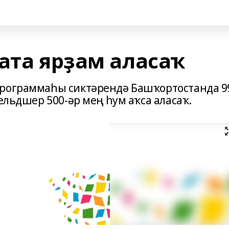
ата ярҙам аласаҡ
программаһы сиктәрендә Башҡортостанда 9
ельдшер 500-әр мең һум аҡса аласаҡ.