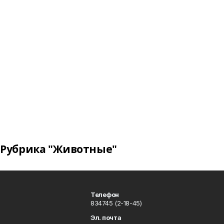
Рубрика "Животные"
Телефон
834745 (2-18-45)
Эл. почта