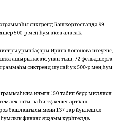
ограммаһы сиктәрендә Башҡортостанда 99
дшер 500-әр мең һум аҡса аласаҡ.
стры урынбаҫары Ирина Кононова әйтеүенсә,
рмошҡа ашырыласаҡ, унан тыш, 72 фельдшерға
раммаһы сиктәрендә шулай уҡ 500-әр мең һум
ограммаһына инмәгән 150 табип берәр миллион
емлек тағы ла һигеҙ кешегә артҡан.
ов башланғысы менән 137 тар йүнәлешле
он һумлыҡ финанс ярҙамы күрһәтелде.