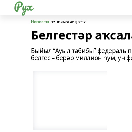
Рух
Новости
12 НОЯБРЯ 2019, 06:37
Белгестәр аҡсал
Быйыл “Ауыл табибы” федераль 
белгес – берәр миллион һум, ун ф