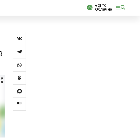
+21 °С
Облачно
9