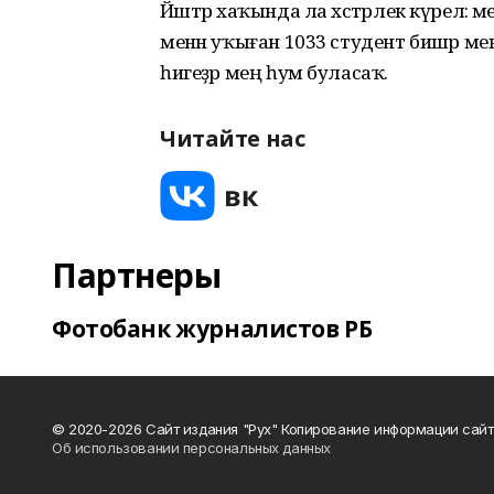
Йәштәр хаҡында ла хәстәрлек күрелә:
менән уҡыған 1033 студент бишәр ме
һигеҙәр мең һум буласаҡ.
Читайте нас
Партнеры
Фотобанк журналистов РБ
© 2020-2026 Сайт издания "Рух" Копирование информации сайт
Об использовании персональных данных