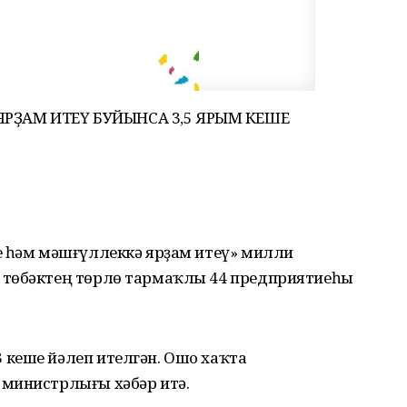
РҘАМ ИТЕҮ БУЙЫНСА 3,5 ЯРЫМ КЕШЕ
е һәм мәшғүллеккә ярҙам итеү» милли
 төбәктең төрлө тармаҡлы 44 предприятиеһы
кеше йәлеп ителгән. Ошо хаҡта
 министрлығы хәбәр итә.