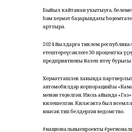
Быйыл ҡайтанан уҡытыуға, белеме
һәм хеҙмәт баҙарындағы һөҙөмтәлек
арттыра.
2024 йылдарға тиклем республика
етештереүсәнлеге 30 процентҡа үҫе
предприятиены йәлеп итеү бурысы 
Хеҙмәттәшлек хакында партнерлыҡ 
автомобилдәр корпорацияһы «Кама
менән төҙөлгән. Июль айында «Газ
килешелгән. Киләсәктә был исемлл
инәсәк тип белдергән ведомство.
#национальныепроекты #регионал