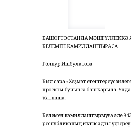
БАШҠОРТОСТАНДА МӘШҒҮЛЛЕККӘ Я
БЕЛЕМЕН КАМИЛЛАШТЫРАСАҠ
Гөлнур Ишбулатова
Был сара «Хеҙмәт етештереүсәнлег
проекты буйынса башҡарыла. Унда
ҡатнаша.
Белемен камиллаштырыуға әле 943 
республиканың иҡтисадты үҫтереү