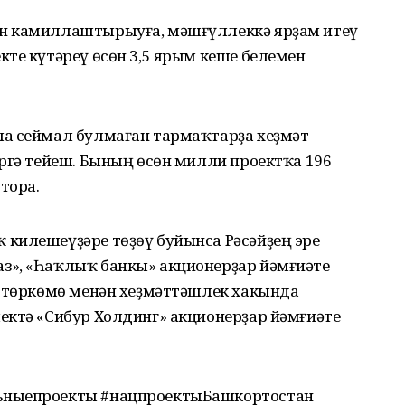
н камиллаштырыуға, мәшғүллеккә ярҙам итеү
те күтәреү өсөн 3,5 ярым кеше белемен
ла сеймал булмаған тармаҡтарҙа хеҙмәт
ргә тейеш. Бының өсөн милли проектҡа 196
тора.
килешеүҙәре төҙөү буйынса Рәсәйҙең эре
з», «Һаҡлыҡ банкы» акционерҙар йәмғиәте
» төркөмө менән хеҙмәттәшлек хакында
ектә «Сибур Холдинг» акционерҙар йәмғиәте
ьныепроекты #нацпроектыБашкортостан