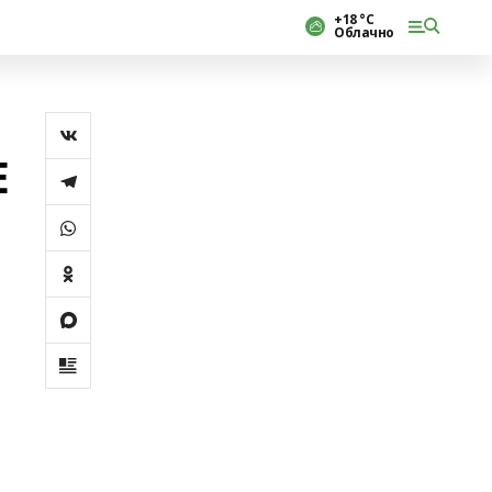
+18 °С
Облачно
Е