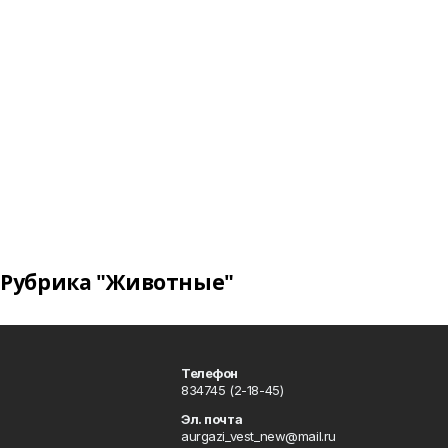
Рубрика "Животные"
Телефон
834745 (2-18-45)
Эл. почта
aurgazi_vest_new@mail.ru