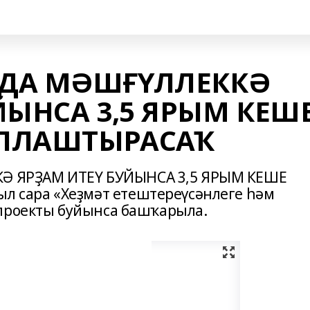
ДА МӘШҒҮЛЛЕККӘ
ЙЫНСА 3,5 ЯРЫМ КЕШ
ЛЛАШТЫРАСАҠ
 ЯРҘАМ ИТЕҮ БУЙЫНСА 3,5 ЯРЫМ КЕШЕ
сара «Хеҙмәт етештереүсәнлеге һәм
 проекты буйынса башҡарыла.