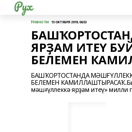
Рух
Новости
15 ОКТЯБРЯ 2019, 06:53
БАШҠОРТОСТАН
ЯРҘАМ ИТЕҮ БУ
БЕЛЕМЕН КАМИ
БАШҠОРТОСТАНДА МӘШҒҮЛЛЕККӘ
БЕЛЕМЕН КАМИЛЛАШТЫРАСАҠ.Был 
мәшғүллеккә ярҙам итеү» милли