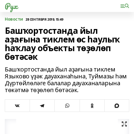
Рух
Новости
28 СЕНТЯБРЯ 2019, 15:49
Башҡортостанда йыл
аҙағына тиклем өс һаулыҡ
һаҡлау объекты төҙөлөп
бөтәсәк
Башҡортостанда йыл аҙағына тиклем
Языково үҙәк дауаханаһына, Туймазы һәм
Дүртөйлөләге балалар дауаханаларына
төкәтмә төҙөлөп бөтәсәк.