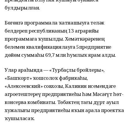
булдырылған.
Бөгөнгә программала ҡатнашыуға теләк
белдереп республиканың 13 аграрийы
программаға ҡушылды. Хеҙмәткәрҙәренең
белемен квалификациялауға 5предприятие
дөйөм суммаһы 69,7 млн һумлыҡ ярҙам алды.
Улар араһында — «Турбаҫлы бройлеры»,
«Башҡорт» ҡошсолоҡ фабрикаһы,
«Алексеевский» совхозы, Калинин исемендәге
агроетештереү предприятиеһы һәм Мәсәғүт һөт-
консерва комбинаты. Төбәктең тағы дүрт ауыл
хужалығы предприятиеһы яҡын арала проектҡа
ҡушыласаҡ.