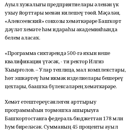
Ауыл хужалығы предприятиелары әленән үк
уҡыу йорттары менән килешеү төҙөй. Мәҫәлән,
«Алексеевский» совхозы хеҙмәткәрҙәре Башҡорт
дәүләт хеҙмәте һәм идараһы академияһында
белем аласаҡ.
«Программа сиктәрендә 500-гә яҡын кеше
квалификация үтәсәк, - ти ректор Илгиз
Ҡыҙырғолов. – Улар теплица, мал комплекстары,
һөт эшкәртеү һәм икмәк изделиелары бешереү
цехтары, баашҡа бүлексәләрҙең хеҙмәткәрҙәре.
Хеҙмәт етештереүсәнлеген арттырыу
программаһын тормошҡа ашырыуға
Башҡортостанға федераль бюджеттан 178 млн
һум биреләсәк. Сумманың 45 проценты ауыл