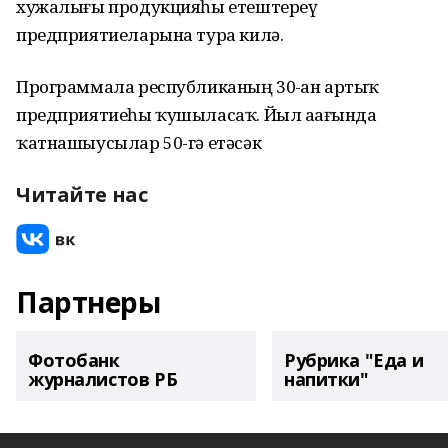
хужалығы продукцияһы етештереү
предприятиеларына тура килә.
Программала республиканың 30-ҙан артыҡ
предприятиеһы ҡушыласаҡ. Йыл аҙағында
ҡатнашыусылар 50-гә етәсәк
Читайте нас
Партнеры
Фотобанк
Рубрика "Еда и
журналистов РБ
напитки"