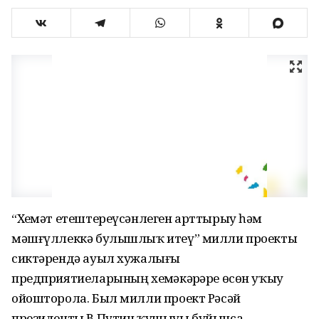
“Хеҙмәт етештереүсәнлеген арттырыу һәм
мәшғүллеккә булышлыҡ итеү” милли проекты
сиктәрендә ауыл хужалығы
предприятиеларының хеҙмәкәрҙәре өсөн уҡыу
ойошторола. Был милли проект Рәсәй
президенты В.Путин ҡушыуы буйынса