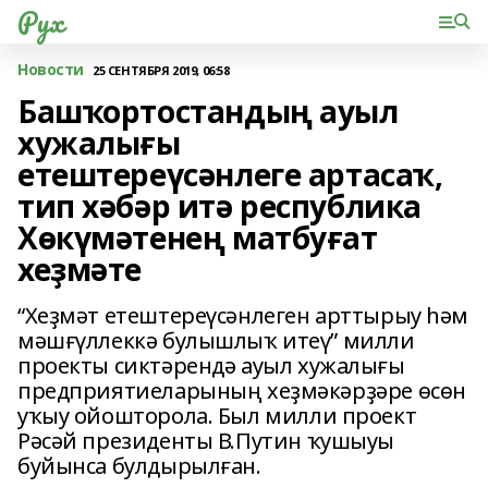
Рух
Новости
25 СЕНТЯБРЯ 2019, 06:58
Башҡортостандың ауыл
хужалығы
етештереүсәнлеге артасаҡ,
тип хәбәр итә республика
Хөкүмәтенең матбуғат
хеҙмәте
“Хеҙмәт етештереүсәнлеген арттырыу һәм
мәшғүллеккә булышлыҡ итеү” милли
проекты сиктәрендә ауыл хужалығы
предприятиеларының хеҙмәкәрҙәре өсөн
уҡыу ойошторола. Был милли проект
Рәсәй президенты В.Путин ҡушыуы
буйынса булдырылған.