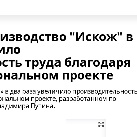
изводство "Искож" в
ило
сть труда благодаря
ональном проекте
 в два раза увеличило производительност
иональном проекте, разработанном по
ладимира Путина.