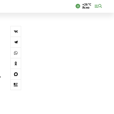
+26 °С
Ясно
ь