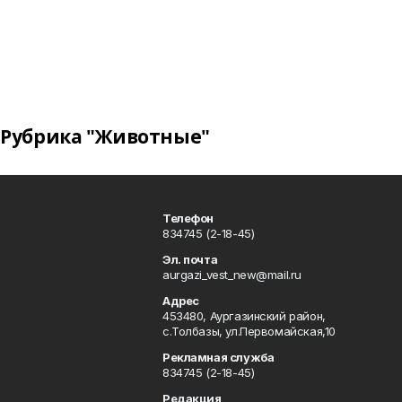
Рубрика "Животные"
Телефон
834745 (2-18-45)
Эл. почта
aurgazi_vest_new@mail.ru
Адрес
453480, Аургазинский район,
с.Толбазы, ул.Первомайская,10
Рекламная служба
834745 (2-18-45)
Редакция