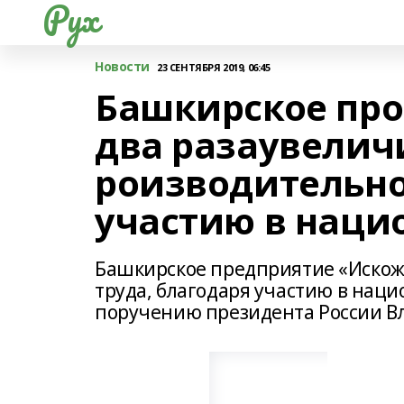
Рух
Новости
23 СЕНТЯБРЯ 2019, 06:45
Башкирское про
два разаувелич
роизводительно
участию в наци
Башкирское предприятие «Искож»
труда, благодаря участию в нац
поручению президента России В