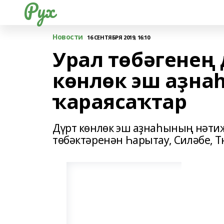
Рух
Новости
16 СЕНТЯБРЯ 2019, 16:10
Урал төбәгенең 
көнлөк эш аҙна
ҡараясаҡтар
Дүрт көнлөк эш аҙнаһының нәтиж
төбәктәренән Һарытау, Силәбе, 