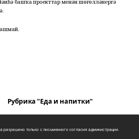
 йәиһә башҡа проекттар менән шөғөлләнергә
ә.
нашмай.
Рубрика "Еда и напитки"
а разрешено только с письменного согласия администрации.