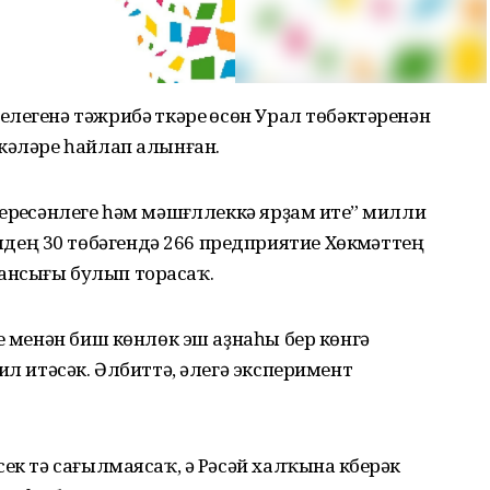
легенә тәжрибә үткәреү өсөн Урал төбәктәренән
кәләре һайлап алынған.
реүсәнлеге һәм мәшғүллеккә ярҙам итеү” милли
ң 30 төбәгендә 266 предприятие Хөкүмәттең
ансығы булып торасаҡ.
е менән биш көнлөк эш аҙнаһы бер көнгә
ил итәсәк. Әлбиттә, әлегә эксперимент
ек тә сағылмаясаҡ, ә Рәсәй халҡына күберәк