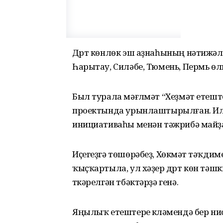
Дүрт көнлөк эш аҙнаһының нәтижәле
Һарытау, Силәбе, Тюмень, Пермь өл
Был турала мәғлүмәт “Хеҙмәт етеште
проектында урынлаштырылған. Илде
инициативаһы менән тәжрибә майҙ
Иҫегеҙгә төшөрәбеҙ, Хөкүмәт тәҡдим
ҡыҫҡартыла, ул хәҙер дүрт көн тәшк
үткәрелгән тбәктәрҙә генә.
Яңылыҡ етештереү күләмендә бер нис