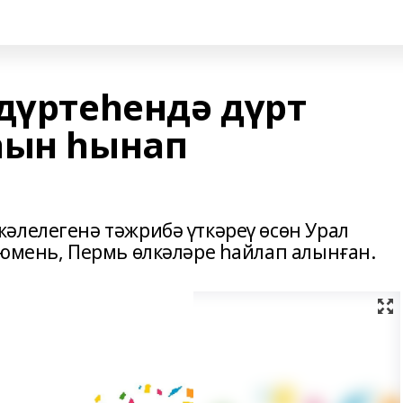
дүртеһендә дүрт
һын һынап
әлелегенә тәжрибә үткәреү өсөн Урал
Тюмень, Пермь өлкәләре һайлап алынған.