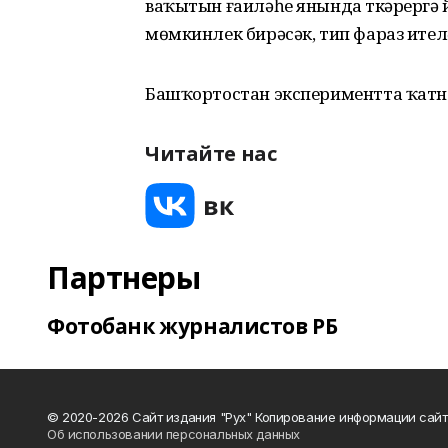
ваҡытын ғаиләһе янында үткәрергә
мөмкинлек бирәсәк, тип фараз ител
Башҡортостан экспериментта ҡат
Читайте нас
Партнеры
Фотобанк журналистов РБ
© 2020-2026 Сайт издания "Рух" Копирование информации сайт
Об использовании персональных данных