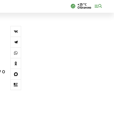
+25 °С
Облачно
 о