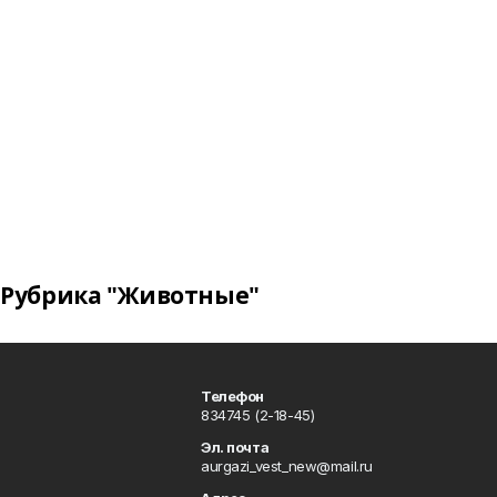
Рубрика "Животные"
Телефон
834745 (2-18-45)
Эл. почта
aurgazi_vest_new@mail.ru