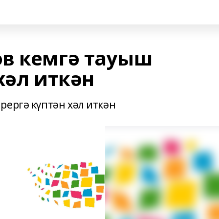
в кемгә тауыш
хәл иткән
рергә күптән хәл иткән