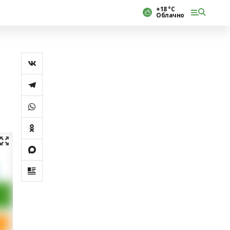
+18 °С
Облачно