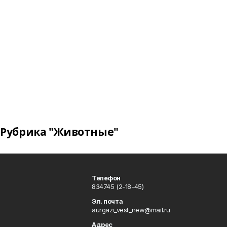
Рубрика "Животные"
Телефон
834745 (2-18-45)
Эл. почта
aurgazi_vest_new@mail.ru
Адрес