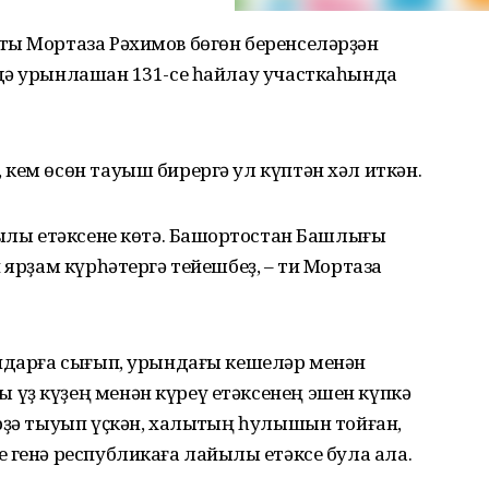
ты Мортаза Рәхимов бөгөн беренселәрҙән
дә урынлашҡан 131-се һайлау участкаһында
кем өсөн тауыш бирергә ул күптән хәл иткән.
ыҡлы етәксене көтә. Башҡортостан Башлығы
 ярҙам күрһәтергә тейешбеҙ, – ти Мортаза
ондарға сығып, урындағы кешеләр менән
үҙ күҙең менән күреү етәксенең эшен күпкә
рҙә тыуып үҫкән, халыҡтың һулышын тойған,
 генә республикаға лайыҡлы етәксе була ала.