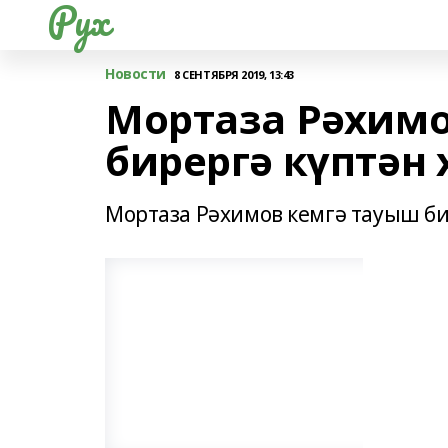
Рух
Новости
8 СЕНТЯБРЯ 2019, 13:43
Мортаза Рәхимо
бирергә күптән 
Мортаза Рәхимов кемгә тауыш би