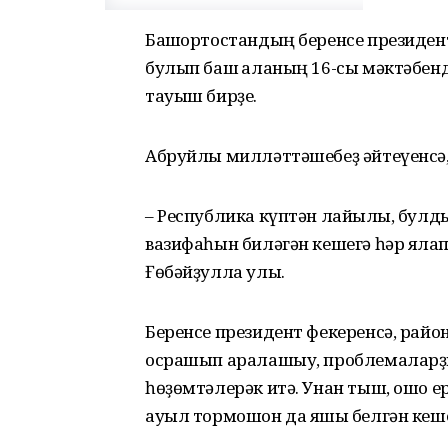
Башҡортостандың беренсе президен
булып баш ҡаланың 16-сы мәктәбен
тауыш бирҙе.
Абруйлы милләттәшебеҙ әйтеүенсә, 
– Республика күптән лайыҡлы, булд
вазифаһын биләгән кешегә һәр яҡлап
Ғөбәйҙулла улы.
Беренсе президент фекеренсә, рай
осрашып аралашыу, проблемаларҙы 
һөҙөмтәлерәк итә. Унан тыш, ошо е
ауыл тормошон да яҡшы белгән кеше