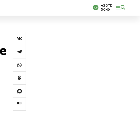
+20 °С
Ясно
е