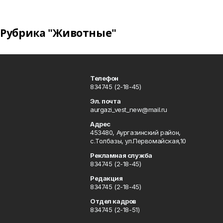
Рубрика "Животные"
Телефон
834745 (2-18-45)
Эл. почта
aurgazi_vest_new@mail.ru
Адрес
453480, Аургазинский район,
с.Толбазы, ул.Первомайская,10
Рекламная служба
834745 (2-18-45)
Редакция
834745 (2-18-45)
Отдел кадров
834745 (2-18-51)