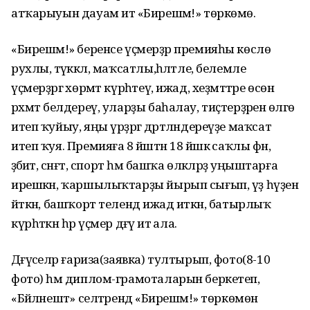
атҡарыуын дауам итә «Бирешмә!» төркөмө.
«Бирешмә!» беренсе үҫмерҙәр премияһы көслө
рухлы, тәүәккәл, маҡсатлы,һәләтле, белемле
үҫмерҙәргә хөрмәт күрһәтеү, ижад, хеҙмәттәре өсөн
рәхмәт белдереү, уларҙы баһалау, тиҫтерҙәренә өлгө
итеп ҡуйыу, яңы үрҙәргә дәртләндереүҙе маҡсат
итеп ҡуя. Премияға 8 йәштән 18 йәшкә саҡлы фән,
әҙәбиәт, сәнғәт, спорт һәм башҡа өлкәләрҙә уңыштарға
ирешкән, ҡаршылыҡтарҙы йырып сығып, үҙ һүҙен
әйткән, башҡорт телендә ижад иткән, батырлыҡ
күрһәткән һәр үҫмер дәғүә итә ала.
Дәғүәселәр ғариза(заявка) тултырып, фото(8-10
фото) һәм диплом-грамоталарын беркетеп,
«Бәйләнештә» селтәрендә «Бирешмә!» төркөмөнә