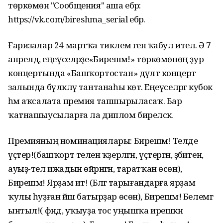
төркөмөнә "Сообщения" аша ебәрә:
https://vk.com/bireshma_serial ебәрә.
Ғаризалар 24 мартҡа тиклем генә ҡабул ителә. Ә 7
апрелдә, еңеүселәрҙе«Бирешмә!» төркөмөнөң ҙур
концертында «Башҡортостан» дәүләт концерт
залында бүләкләү тантанаһы көтә. Еңеүселәргә кубок
һәм аҡсалата премия тапшырыласаҡ. Бар
ҡатнашыусыларға ла диплом биреләсәк.
Премияның номинациялары: Бирешмә! Телде
үҫтер!(башҡорт телен ҡәҙерләгән, үҫтергән, әҙәбиәтен,
ауыҙ-тел ижадын өйрәнгән, таратҡан өсөн),
Бирешмә! Ярҙам ит! (Бәләгә тарығандарға ярҙам
ҡулы һуҙған йәш батырҙар өсөн), Бирешмә! Белемгә
ынтыл!( фәндә, уҡыуҙа тос уңышҡа ирешкән