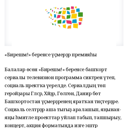
«Бирешмә!» беренсе үҫмерҙәр премияһы
Балалар өсөн «Бирешмә!» беренсе башҡорт
сериалы телевизион программа сиктәрен үтеп,
социаль пректҡа әүерелде. Сериалдың төп
геройҙары Гәлсәр, Хәйҙәр, Гөлгөнә, Данир бөтә
Башҡортостан үҫмерҙәренең яратҡан тиҫтерҙәре.
Социаль селтәрҙәр аша тығыҙ аралашып, яңынан-
яңы әһәмиәтле проекттар уйлап табып, тапшырыу,
концерт, акция форматында изге эштәр