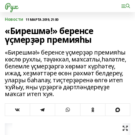
Рух
Новости
11 МАРТА 2019, 21:00
«Бирешмә!» беренсе
үҫмерҙәр премияһы
«Бирешмә!» беренсе үҫмерҙәр премияһы
көслө рухлы, тәүәккәл, маҡсатлы,һәләтле,
белемле үҫмерҙәргә хөрмәт күрһәтеү,
ижад, хеҙмәттәре өсөн рәхмәт белдереү,
уларҙы баһалау, тиҫтерҙәренә өлгө итеп
ҡуйыу, яңы үрҙәргә дәртләндереүҙе
маҡсат итеп ҡуя.