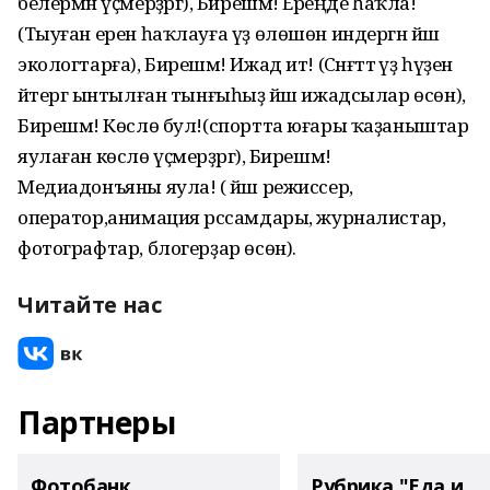
белермән үҫмерҙәргә), Бирешмә! Ереңде һаҡла!
(Тыуған ерен һаҡлауға үҙ өлөшөн индергән йәш
экологтарға), Бирешмә! Ижад ит! (Сәнғәттә үҙ һүҙен
әйтергә ынтылған тынғыһыҙ йәш ижадсылар өсөн),
Бирешмә! Көслө бул!(спортта юғары ҡаҙаныштар
яулаған көслө үҫмерҙәргә), Бирешмә!
Медиадонъяны яула! ( йәш режиссер,
оператор,анимация рәссамдары, журналистар,
фотографтар, блогерҙар өсөн).
Читайте нас
Партнеры
Фотобанк
Рубрика "Еда и