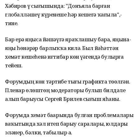
Хәбиров үҙ сығышында: "Донъяла барған
глобалләшеү күренеше һәр кешегә ҡағыла",-
тине.
Бар ерҙә яңыса йәшәүгә яраҡлашыу бара, яңына-
яңы һөнәрҙәр барлыҡҡа килә. Был йәһәттән
хеҙмәт кешеһенә иғтибар көн үҙәгендә булырға
тейеш.
Форумдың көн тәртибе тығыҙ графикта төҙөлгән.
Пленар өлөштөң модераторы булып билдәле
алып барыусы Сергей Брилев сығыш яһаны.
Форумда хеҙмәт баҙарында булған проблемаларҙы
ваҡытында хәл итеп барыу саралары, юлдары
эҙләнер, бәлки, табылыр ҙа.