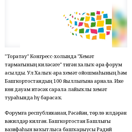
"Торатау" Конгресс-холында "Хеҙмәт
тармағының киләсәге" тигән халыҡ-ара форум
асылды. Ул Халыҡ-ара хеҙмәт ойошмаһының һәм
Башҡортостандың 100 йыллығына арнала. Ике
көн дауам итәсәк сарала лайыҡлы хеҙмәт
тураһында һүҙ барасаҡ.
Форумға республиканан, Рәсәйҙән, төрлө илдәрҙән
вәкилдәр килгән. Башҡортостан Башлығы
вазифаһын ваҡытлыса башҡарыусы Радий