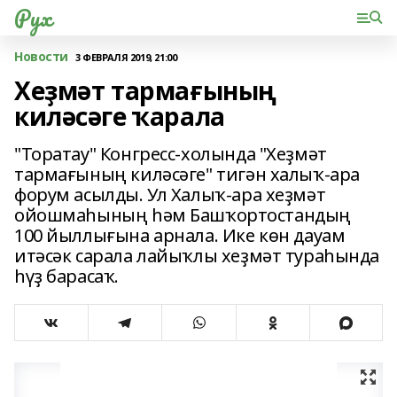
Рух
Новости
3 ФЕВРАЛЯ 2019, 21:00
Хеҙмәт тармағының
киләсәге ҡарала
"Торатау" Конгресс-холында "Хеҙмәт
тармағының киләсәге" тигән халыҡ-ара
форум асылды. Ул Халыҡ-ара хеҙмәт
ойошмаһының һәм Башҡортостандың
100 йыллығына арнала. Ике көн дауам
итәсәк сарала лайыҡлы хеҙмәт тураһында
һүҙ барасаҡ.