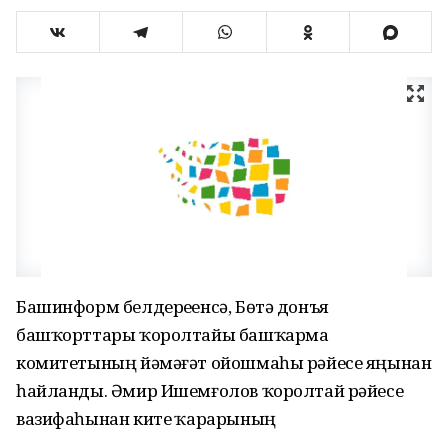
Башинформ белдереүенсә, Бөтә донъя
башҡорттары ҡоролтайы башҡарма
комитетының йәмәғәт ойошмаһы рәйесе яңынан
һайланды. Әмир Ишемғолов ҡоролтай рәйесе
вазифаһынан китеү ҡарарының