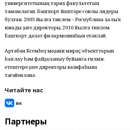
университетының тарих факультетын
тамамлаған. Башҡорт йәштәре союзы лидеры
булған. 2003 йылға тиклем – Республика халыҡ
ижады үҙәге директоры, 2010 йылға тиклем
Башҡорт дәүләт филармонияһын етәкләй.
Артабан Күсемһеҙ мәҙәни мираҫ объекттарын
һаҡлау һәм файҙаланыу буйынса ғилми-
етештереү үҙәге директоры вазифаһына
тәғәйенләнә.
Читайте нас
Партнеры