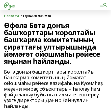
Рух
Новости
11 ДЕКАБРЯ 2018, 21:00
Өфөлә Бөтә донъя
башҡорттары ҡоролтайы
башҡарма комитетының
сираттағы ултырышында
йәмәғәт ойошмаһы рәйесе
яңынан һайланды.
Бөтә донъя башҡорттары ҡоролтайы
башҡарма комитетының йәмәғәт
ойошмаһы рәйесе вазифаһына Күсемһеҙ
мәҙәни мираҫ объекттарын һаҡлау һәм
файҙаланыу буйынса ғилми-етештереү
үҙәге директоры Данир Ғәйнуллин
һайланды.