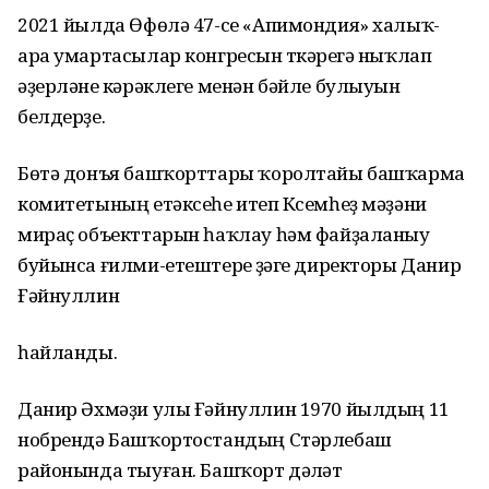
2021 йылда Өфөлә 47-се «Апимондия» халыҡ-
ара умартасылар конгресын үткәреүгә ныҡлап
әҙерләнеү кәрәклеге менән бәйле булыуын
белдерҙе.
Бөтә донъя башҡорттары ҡоролтайы башҡарма
комитетының етәксеһе итеп Күсемһеҙ мәҙәни
мираҫ объекттарын һаҡлау һәм файҙаланыу
буйынса ғилми-етештереү үҙәге директоры Данир
Ғәйнуллин
һайланды.
Данир Әхмәҙи улы Ғәйнуллин 1970 йылдың 11
нобрендә Башҡортостандың Стәрлебаш
районында тыуған. Башҡорт дәүләт