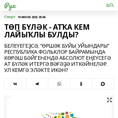
Рух
Спорт
19 ИЮНЯ 2023, 05:06
ТӨП БҮЛӘК - АТҠА КЕМ
ЛАЙЫҠЛЫ БУЛДЫ?
БЕЛЕҮЕГЕҘСӘ, "ӨРШӘК БУЙЫ УЙЫНДАРЫ"
РЕСПУБЛИКА ФОЛЬКЛОР БАЙРАМЫНДА
КӨРӘШ БӘЙГЕҺЕНДӘ АБСОЛЮТ ЕҢЕҮСЕГӘ
АТ БҮЛӘК ИТЕРГӘ ВӘҒӘҘӘ ИТКӘЙНЕЛӘР.
УЛ КЕМГӘ ЭЛӘКТЕ ИКӘН?