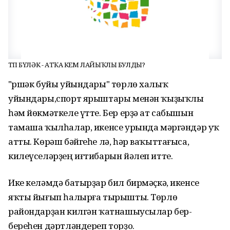
ТӨП БҮЛӘК - АТҠА КЕМ ЛАЙЫҠЛЫ БУЛДЫ?
"Өршәк буйы уйындары" төрлө халыҡ
уйындары,спорт ярыштары менән ҡыҙыҡлы
һәм йөкмәткеле үтте. Бер ерҙә ат сабышын
тамаша ҡылһалар, икенсе урында мәргәндәр уҡ
атты. Көрәш бәйгеһе лә, һәр ваҡыттағыса,
килеүселәрҙең иғтибарын йәлеп итте.
Ике келәмдә батырҙар бил бирмәҫкә, икенсе
яҡты йығып һалырға тырышты. Төрлө
райондарҙан килгән ҡатнашыусылар бер-
береһен дәртләндереп торҙо.