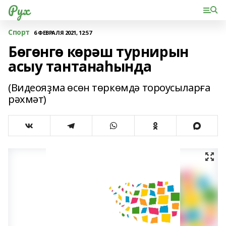
Рух
Спорт
6 ФЕВРАЛЯ 2021, 12:57
Бөгөнгө көрәш турнирын
асыу тантанаһында
(Видеояҙма өсөн төркөмдә тороусыларға
рәхмәт)