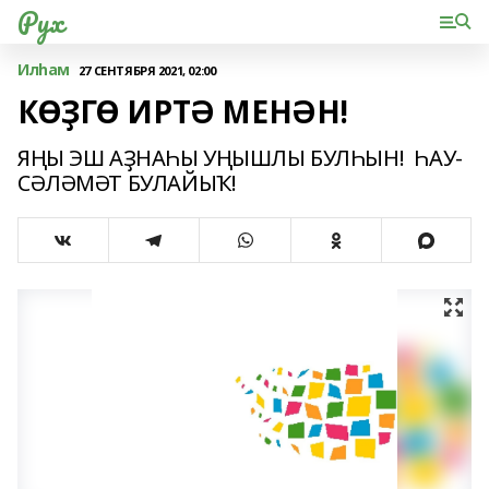
Рух
Илһам
27 СЕНТЯБРЯ 2021, 02:00
КӨҘГӨ ИРТӘ МЕНӘН!
ЯҢЫ ЭШ АҘНАҺЫ УҢЫШЛЫ БУЛҺЫН! ҺАУ-
СӘЛӘМӘТ БУЛАЙЫҠ!