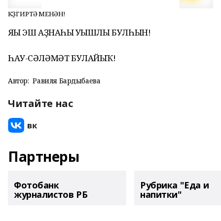
КӨҘГӨ ИРТӘ МЕНӘН!
ЯҢЫ ЭШ АҘНАҺЫ УҢЫШЛЫ БУЛҺЫН!
ҺАУ-СӘЛӘМӘТ БУЛАЙЫҠ!
Автор:
Равиля Бардыбаева
Читайте нас
Партнеры
Фотобанк
Рубрика "Еда и
журналистов РБ
напитки"