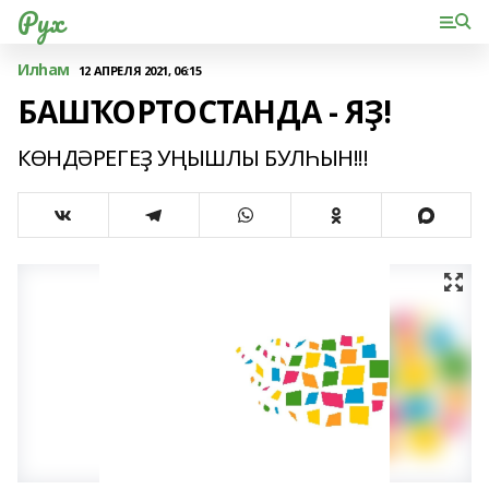
Рух
Илһам
12 АПРЕЛЯ 2021, 06:15
БАШҠОРТОСТАНДА - ЯҘ!
КӨНДӘРЕГЕҘ УҢЫШЛЫ БУЛҺЫН!!!