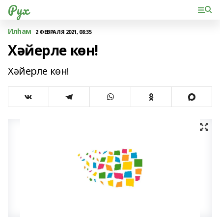
Рух
Илһам
2 ФЕВРАЛЯ 2021, 08:35
Хәйерле көн!
Хәйерле көн!