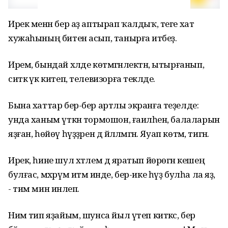
Ирек менән бер аҙ аптырап ҡалдыҡ, теге хат
хужаһының битен асып, танырға итәбеҙ.
Ирем, бындай хәлде көтмәгәнлектән, ытырғанып,
ситкә үк китеп, телевизорға текәлде.
Бына хаттар бер-бер артлы экранға теҙелде:
унда ханым үткән тормошон, ғаиләһен, балаларын
яҙған, һөйөү һүҙҙәрен дә йәлләмәгән. Яуап көтәм, тигән.
Ирек, һине шул хәтлем дә яратып йөрөгән кешең
булғас, мәхрүм итмә инде, бер-ике һүҙ булһа ла яҙ,
- тим мин инәлеп.
Нимә тип яҙайым, шунса йыл үтеп киткәс, бер