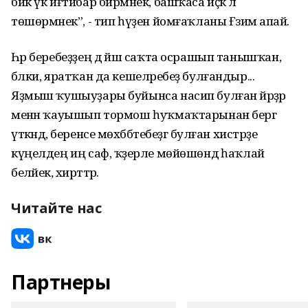
бик үк иғтибар бирмәнек, башҡаса иҫкә лә
төшөрмәнек”, - тип һүҙен йомғаҡланы Ғәзимә апай.
Һәр беребеҙҙең дә йәш саҡта осрашып танышҡан,
бәлки, яратҡан да кешеләребеҙ булғандыр...
Яҙмыш ҡушыуҙары буйынса насип булған йәрҙәр
менән ҡауышып тормош һуҡмаҡтарынан бергә
үткәндә, беренсе мөхәббәтебеҙгә булған хистәрҙе
күңелдең иң саф, ҡәҙерле мөйөшөндә һаҡлай
беләйек, әхирәттәр.
Читайте нас
Партнеры