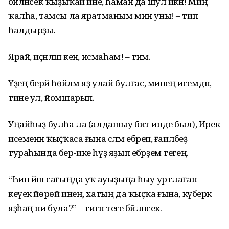
бәйләнсек ҡыҙыҡай ине, һаман да шул икән! Миңә
ҡалһа, тамсы ла яратманым мин уны! – тип
һалдырҙы.
Ярай, иҫәнләш кенә, исмаһам! – тим.
Үҙең берәй һөйләм яҙ улай булғас, минең исемдән, -
тине ул, йомшарып.
Уңайһыҙ булһа ла (алдашыу бит инде был), Ирек
исеменән ҡыҫҡаса ғына сәләм ебәреп, ғаиләбеҙ
тураһында бер-ике һүҙ яҙып ебәрҙем тегеңә.
“Һин йәш сағыңда уҡ ауыҙыңа һыу уртлаған
кеүек йөрөй инең, хатың да ҡыҫҡа ғына, күберәк
яҙһаң ни була?” – тигән теге бәйләнсек.