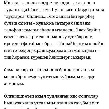
Мин тағы колхоз хәлдәре, ауылдағы хәл-торош
тураһында бәйән иттем. Шунан китте беҙҙең арала
“дуҫтарса” бәйләнеш... Теге ханым бигерәк әрһеҙ
булып сыҡты – ҡунаҡҡа саҡыра башланы,
телефон номерын һорап ыҙалата... Элек беҙ йәш
саҡта фотолар менән алмашыу ғәҙәте бар ине,
иремдең фотоһын ебәргән – “Таныйһыңмы ошо йәш
егетте, беҙҙең осрашыуҙарҙы онотманыңмы?” –
тип һораған, күрешеп һөйләшергә саҡырған.
Саманан артығын ҡылана башлаған ханым
менән хәбәрләшеүҙе туҡтатып ҡуйҙым, әммә серҙе
асманым.
Өлкән йәшкә етеп аҡыл тупланған, хис-тойғолар
һынауҙар аша үтеп нығынғанлыҡтан, был хәлгә