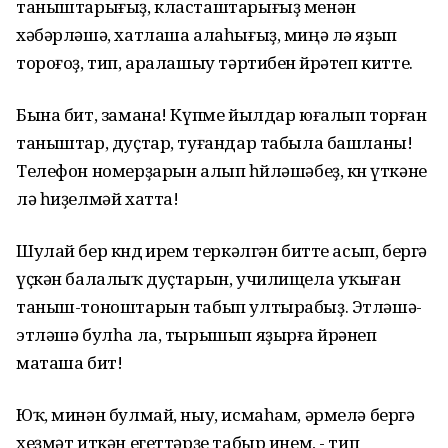
таныштарығыҙ, класташтарығыҙ менән
хәбәрләшә, хатлаша алаһығыҙ, миңә лә яҙып
тороғоҙ, тип, аралашыу тәртибен өйрәтеп китте.
Бына бит, замана! Күпме йылдар юғалып торған
таныштар, дуҫтар, туғандар табыла башланы!
Телефон номерҙарын алып һөйләшәбеҙ, көн үткәне
лә һиҙелмәй хатта!
Шулай бер көндө ирем теркәлгән битте асып, бергә
үҫкән балалыҡ дуҫтарын, училищела уҡыған
таныш-тоноштарын табып ултырабыҙ. Этләшә-
этләшә булһа ла, тырышып яҙырға өйрәнеп
маташа бит!
Юҡ, минән булмай, ныу, исмаһам, әрмелә бергә
хеҙмәт иткән егеттәрҙе табыр инем, - тип