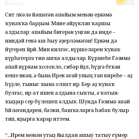
Сит өлкәлә йәшәгән апайым менән еҙнәмә
ҡунаҡҡа барҙым. Мине әйҙүкләп ҡаршы
алдылар: апайым бигерәк уңған да инде –
ниндәй генә аш-һыу әҙерләмәгән! Еҙнәм дә
йүгереп йөрөй. Мин килгәс, күршеләрен ҡунаҡ
күрһәтергә тип ашҡа алдылар. Күршеһе Ғәзимә
апай күркәм холоҡло, сибәр йөҙлө, һүҙгә бөткән
кеше икән, ә бына Ирек ағай уның тап киреһе – аҙ
һүҙле, тыныс ҡына олпат ир. Бер аҙ ҡунаҡ
булғас, ир-ат ишек алдына сыҡты, ә ҡатын-
ҡыҙҙар сер бүлешеп алдыҡ. Шунда Ғәзимә апай
һөйләгәндәрен, бәлки, башҡаларға һабаҡ булыр
тип, яҙырға ҡарар иттем.
“...Ирем менән утыҙ йылдан ашыу татыу ғүмер