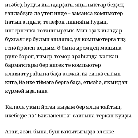
итәбеҙ, һуңғы йылдарҙағы яңылыҡтар беҙҙең
ғаиләбеҙгә лә үтеп инде – заманса компьютер
һатып алдыҡ, телефон линияһы һуҙып,
интернетҡа тоташтырҙыҡ. Мин оҙаҡ йылдар
бухгалтер булып эшләгәс, ул компьютерға тиҙ
генә өйрәнеп алдым. Ә бына иремдең машина
руле бороп, тимер-томор араһында ҡатҡан
бармаҡтары бер нисек тә компьютер
клавиатураһына баҫа алмай, йә ситкә сығып
китә, йә ике төймәгә бергә баҫа, етмәһә, яҡындан
күрмәй ыҙалана.
Ҡалала уҡып йөрөгән ҡыҙым бер ялда ҡайтып,
икебеҙҙе лә “Бәйләнештә” сайтына теркәп ҡуйҙы.
Атай, әсәй, бына, буш ваҡытығыҙҙа элекке