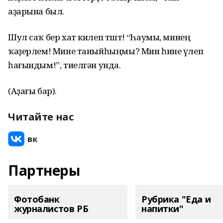
аҙарына был.
Шул саҡ бер хат килеп төштө! “Һаумы, минең
ҡәҙерлем! Мине таныйһыңмы? Мин һине үлеп
һағындым!”, тиелгән унда.
(Аҙағы бар).
Читайте нас
Партнеры
Фотобанк
Рубрика "Еда и
журналистов РБ
напитки"